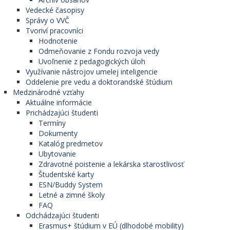
Vedecké časopisy
Správy o VVČ
Tvoriví pracovníci
Hodnotenie
Odmeňovanie z Fondu rozvoja vedy
Uvoľnenie z pedagogických úloh
Využívanie nástrojov umelej inteligencie
Oddelenie pre vedu a doktorandské štúdium
Medzinárodné vzťahy
Aktuálne informácie
Prichádzajúci študenti
Termíny
Dokumenty
Katalóg predmetov
Ubytovanie
Zdravotné poistenie a lekárska starostlivosť
Študentské karty
ESN/Buddy System
Letné a zimné školy
FAQ
Odchádzajúci študenti
Erasmus+ štúdium v EÚ (dlhodobé mobility)