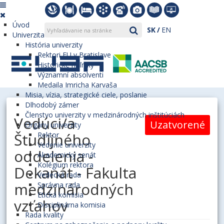
Úvod
SK
EN
Univerzita
História univerzity
Rektori EU v Bratislave
Historické míľniky
Významní absolventi
Medaila Imricha Karvaša
Misia, vízia, strategické ciele, poslanie
Dlhodobý zámer
Členstvo univerzity v medzinárodných inštitúciách
Vedúci/a
Uzatvorené
Orgány univerzity
Študijného
Rektor
Vedenie univerzity
oddelenia -
Akademický senát
Kolégium rektora
Dekanát - Fakulta
Vedecká rada
medzinárodných
Správna rada
Etická komisia
vzťahov
Disciplinárna komisia
Rada kvality