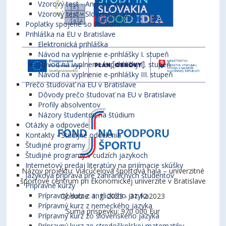
Vzorový test - Anglický jazyk
Vzorový test - Slovenský jazyk
Poplatky spojené so štúdiom
Prihláška na EU v Bratislave
Elektronická prihláška
Návod na vyplnenie e-prihlášky I. stupeň
Návod na vyplnenie e-prihlášky II. stupeň
Návod na vyplnenie e-prihlášky III. stupeň
Prečo študovať na EU v Bratislave
Dôvody prečo študovať na EU v Bratislave
Profily absolventov
Názory študentov na štúdium
Otázky a odpovede
Kontakty - Študijné oddelenia
Študijné programy
Študijné programy v cudzích jazykoch
Internetový predaj literatúry na prijímacie skúšky
Názov projektu: Viacúčelová športová hala – univerzitné
Jazyková príprava pre zahraničných študentov
športové centrum pri Ekonomickej univerzite v Bratislave
Prípravné kurzy
Prípravný kurz z anglického jazyka
Obdobie: 1. 1. 2023 - 31.12.2023
Prípravný kurz z nemeckého jazyka
Suma príspevku: 970 000 Eur
Prípravný kurz zo slovenského jazyka
Prípravný kurz zo stredoškolskej matematiky