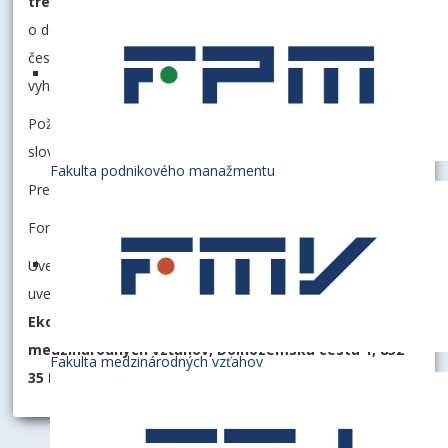
treba doložiť
: profesijný životopis, úradne overené doklady
o dosiahnutom vzdelaní, prehľad doterajšej odbornej praxe,
čestné vyhlásenie o spôsobilosti na právne úkony a čestné
vyhlásenie o bezúhonnosti.
Požadovaná dokumentácia musí byť predložená v
slovenskom jazyku.
Fakulta podnikového manažmentu
Predpokladaný deň nástupu: september 2026
Forma výberového konania: pohovor
Uvedené materiály treba doručiť do troch týždňov od
uverejnenia oznamu na
www.euba.sk
na adresu:
Ekonomická univerzita v Bratislave, Dekanát Fakulty
medzinárodných vzťahov, Dolnozemská cesta 1, 852
Fakulta medzinárodných vzťahov
35 Bratislava.