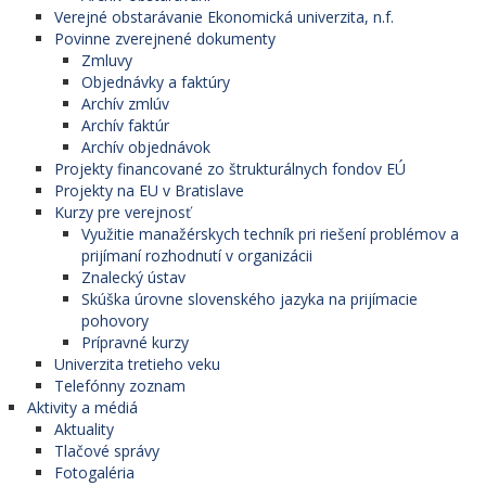
Verejné obstarávanie Ekonomická univerzita, n.f.
Povinne zverejnené dokumenty
Zmluvy
Objednávky a faktúry
Archív zmlúv
Archív faktúr
Archív objednávok
Projekty financované zo štrukturálnych fondov EÚ
Projekty na EU v Bratislave
Kurzy pre verejnosť
Využitie manažérskych techník pri riešení problémov a
prijímaní rozhodnutí v organizácii
Znalecký ústav
Skúška úrovne slovenského jazyka na prijímacie
pohovory
Prípravné kurzy
Univerzita tretieho veku
Telefónny zoznam
Aktivity a médiá
Aktuality
Tlačové správy
Fotogaléria