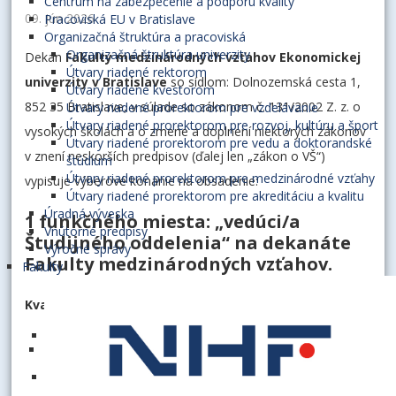
Centrum na zabezpečenie a podporu kvality
09. jún 2026
Pracoviská EU v Bratislave
Organizačná štruktúra a pracoviská
Organizačná štruktúra univerzity
Dekan
Fakulty medzinárodných vzťahov Ekonomickej
Útvary riadené rektorom
univerzity v Bratislave
so sídlom: Dolnozemská cesta 1,
Útvary riadené kvestorom
852 35 Bratislave, v súlade so zákonom č. 131/2002 Z. z. o
Útvary riadené prorektorom pre vzdelávanie
Útvary riadené prorektorom pre rozvoj, kultúru a šport
vysokých školách a o zmene a doplnení niektorých zákonov
Útvary riadené prorektorom pre vedu a doktorandské
v znení neskorších predpisov (ďalej len „zákon o VŠ“)
štúdium
Útvary riadené prorektorom pre medzinárodné vzťahy
vypisuje výberové konanie na obsadenie:
Útvary riadené prorektorom pre akreditáciu a kvalitu
Úradná výveska
1 funkčného miesta: „
vedúci/a
Vnútorné predpisy
Študijného oddelenia“
na dekanáte
Výročné správy
Fakulty medzinárodných vzťahov.
Fakulty
Kvalifikačné predpoklady a iné kritériá a požiadavky:
ukončené vysokoškolské vzdelanie 2. stupňa (vítané je
ekonomické zameranie)
znalosť anglického/ruského jazyka vítaná,