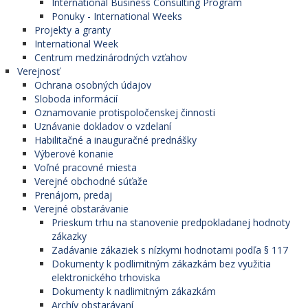
International Business Consulting Program
Ponuky - International Weeks
Projekty a granty
International Week
Centrum medzinárodných vzťahov
Verejnosť
Ochrana osobných údajov
Sloboda informácií
Oznamovanie protispoločenskej činnosti
Uznávanie dokladov o vzdelaní
Habilitačné a inauguračné prednášky
Výberové konanie
Voľné pracovné miesta
Verejné obchodné súťaže
Prenájom, predaj
Verejné obstarávanie
Prieskum trhu na stanovenie predpokladanej hodnoty
zákazky
Zadávanie zákaziek s nízkymi hodnotami podľa § 117
Dokumenty k podlimitným zákazkám bez využitia
elektronického trhoviska
Dokumenty k nadlimitným zákazkám
Archív obstarávaní