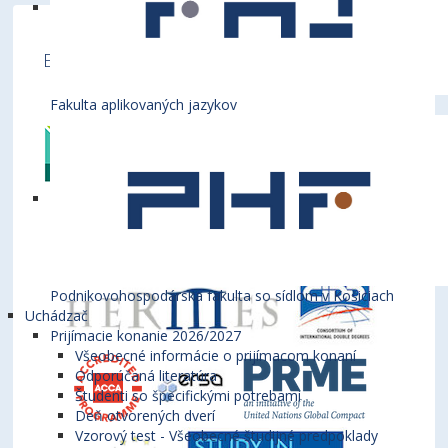
Ekonomická univerzita v Bratislave je členom
týchto medzinárodných inštitúcií
Fakulta aplikovaných jazykov
Podnikovohospodárska fakulta so sídlom v Košiciach
Uchádzač
Prijímacie konanie 2026/2027
Všeobecné informácie o prijímacom konaní
Odporúčaná literatúra
Študenti so špecifickými potrebami
Deň otvorených dverí
Vzorový test - Všeobecné študijné predpoklady