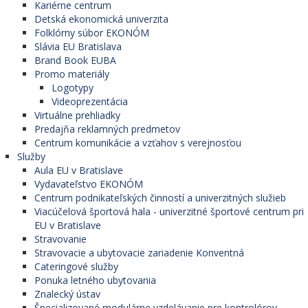
Kariérne centrum
Detská ekonomická univerzita
Folklórny súbor EKONÓM
Slávia EU Bratislava
Brand Book EUBA
Promo materiály
Logotypy
Videoprezentácia
Virtuálne prehliadky
Predajňa reklamných predmetov
Centrum komunikácie a vzťahov s verejnosťou
Služby
Aula EU v Bratislave
Vydavateľstvo EKONÓM
Centrum podnikateľských činností a univerzitných služieb
Viacúčelová športová hala - univerzitné športové centrum pri
EU v Bratislave
Stravovanie
Stravovacie a ubytovacie zariadenie Konventná
Cateringové služby
Ponuka letného ubytovania
Znalecký ústav
Špecializované modulárne vzdelávanie pre kontrolórov