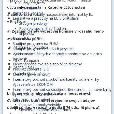
1 pracovné miesto VŠ učiteľa na funkčnom mieste
Buddy program
odborného asistenta na
Katedre účtovníctva
Koordinátori
Rigorózne konanie
a audítorstva
Fakulty hospodárskej informatiky EU
Legislatíva a predpisy na EU v Bratislave
v Bratislave
Študijné predpisy
Poplatky spojené so štúdiom
a) Zoznam členov výberovej komisie v rozsahu meno
Štipendiá
a priezvisko:
Študentská pôžička
Študijné programy na EUBA
Michaela Chocholatá
Študijné programy v cudzích jazykoch
Mária Vojtková
Výučba individuálnych odborných predmetov v cudzích
jazykoch
Miloš Tumpach
Medzinárodné dvojité a spoločné diplomy
Michal Páleš
Preukaz študenta ISIC
Daniela Sivašová
Mentoringové centrum
Internetový obchod s odbornou literatúrou a e-knihy
Vydavateľstva EKONÓM
Internetový obchod so študijnou literatúrou – printové knihy
b) Údaje vybraného uchádzača a neúspešných
Vydavateľstva EKONÓM
Informácie pre študentov
uchádzačov, ktorí na uverejnenie svojich údajov
Pracovné ponuky/brigády
udelili súhlas, v rozsahu podľa § 76 ods. 10 písm. a)
Slovenská ekonomická knižnica