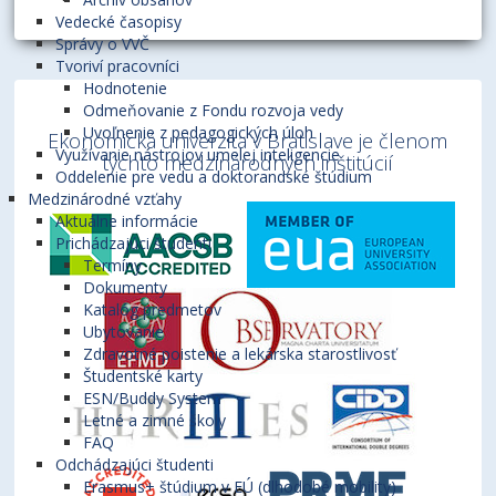
Vedecké časopisy
Správy o VVČ
Tvoriví pracovníci
Hodnotenie
Odmeňovanie z Fondu rozvoja vedy
Uvoľnenie z pedagogických úloh
Ekonomická univerzita v Bratislave je členom
Využívanie nástrojov umelej inteligencie
týchto medzinárodných inštitúcií
Oddelenie pre vedu a doktorandské štúdium
Medzinárodné vzťahy
Aktuálne informácie
Prichádzajúci študenti
Termíny
Dokumenty
Katalóg predmetov
Ubytovanie
Zdravotné poistenie a lekárska starostlivosť
Študentské karty
ESN/Buddy System
Letné a zimné školy
FAQ
Odchádzajúci študenti
Erasmus+ štúdium v EÚ (dlhodobé mobility)