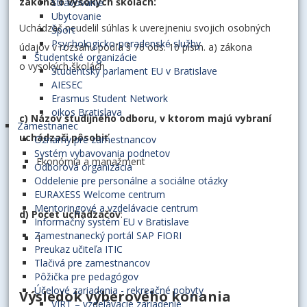
zákona o vysokých školách:
Stravovanie
Ubytovanie
Uchádzač neudelil súhlas k uverejneniu svojich osobných
Šport
Psychologicko-poradenské služby
údajov v rozsahu podľa § 76 ods. 10 písm. a) zákona
Študentské organizácie
o vysokých školách
Študentský parlament EU v Bratislave
AIESEC
Erasmus Student Network
oikos Bratislava
c) Názov študijného odboru, v ktorom majú vybraní
Zamestnanec
uchádzači pôsobiť
Oznamy pre zamestnancov
Systém vybavovania podnetov
Ekonómia a manažment
Odborová organizácia
Oddelenie pre personálne a sociálne otázky
EURAXESS Welcome centrum
Mentoringové a vzdelávacie centrum
d) Počet uchádzačov
:
Informačný systém EU v Bratislave
Zamestnanecký portál SAP FIORI
1
Preukaz učiteľa ITIC
Tlačivá pre zamestnancov
Pôžička pre pedagógov
Účelové zariadenia - rekreačné pobyty
Výsledok výberového konania
VIRT – vzdelávacie zariadenie