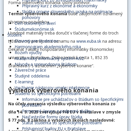
Forma výberového konania: ústny pohovor.
Prípravný kurz z ekonómie a ekonomiky
Skúška úrovne slovenského jazyka na prijímacie
Termín výberového konania
bude záujemcom oznámený
pohovory
písomnou pozvánkou.
Deň otvorených dverí
Štúdiumekonómie.sk
Uvedené materiály treba doručiť v tlačenej forme do troch
Študent
Oznamy pre študentov
týždňov od uverejnenia oznamu na
www.euba.sk
na adresu:
Harmonogram akademického roka
Dekanát Fakulty hospodárskej informatiky Ekonomickej
Rozvrh výučby
univerzity v Bratislave, Dolnozemská cesta 1, 852 35
Akademický informačný systém AiS2
Návody a sprievodcovia štúdiom
Bratislava 5 s označením „výberové konanie“.
Záverečné práce
Študijné oddelenia
E-learning
Využívanie nástrojov umelej inteligencie
Výsledok výberového konania
Študenti so špecifickými potrebami
Informácie pre uchádzačov o štúdium so špecifickými
Na účely overenia výsledku výberového konania zo
potrebami
Primerané úpravy a podporné služby
dňa 14. 9. 2023 zverejňuje FHI EU v Bratislave v zmysle
Najčastejšie formy úprav štúdia
§ 77 ods. 8 zákona o vysokých školách nasledovné:
Štatút študenta so špecifickými potrebami
Prístupnosť budov EU v Bratislave