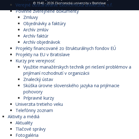
© 1940 - 2026 Ekonomická univerzita v Bratislave
Verejné obstarávanie Ekonomická univerzita, n.f.
Povinne zverejnené dokumenty
Zmluvy
Objednávky a faktúry
Archív zmlúv
Archív faktúr
Archív objednávok
Projekty financované zo štrukturálnych fondov EÚ
Projekty na EU v Bratislave
Kurzy pre verejnosť
Využitie manažérskych techník pri riešení problémov a
prijímaní rozhodnutí v organizácii
Znalecký ústav
Skúška úrovne slovenského jazyka na prijímacie
pohovory
Prípravné kurzy
Univerzita tretieho veku
Telefónny zoznam
Aktivity a médiá
Aktuality
Tlačové správy
Fotogaléria