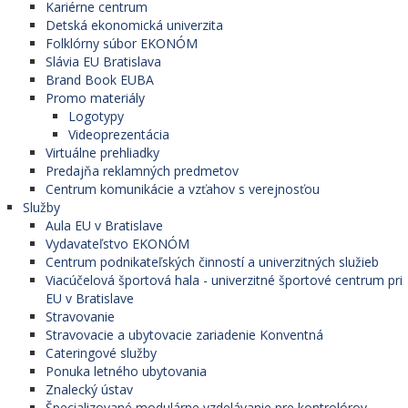
Kariérne centrum
Detská ekonomická univerzita
Folklórny súbor EKONÓM
Slávia EU Bratislava
Brand Book EUBA
Promo materiály
Logotypy
Videoprezentácia
Virtuálne prehliadky
Predajňa reklamných predmetov
Centrum komunikácie a vzťahov s verejnosťou
Služby
Aula EU v Bratislave
Vydavateľstvo EKONÓM
Centrum podnikateľských činností a univerzitných služieb
Viacúčelová športová hala - univerzitné športové centrum pri
EU v Bratislave
Stravovanie
Stravovacie a ubytovacie zariadenie Konventná
Cateringové služby
Ponuka letného ubytovania
Znalecký ústav
Špecializované modulárne vzdelávanie pre kontrolórov