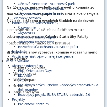
Účelové zariadenie - Vila Horský park
Na účely overenia výsledku výberového konania zo
Ubytovacie zariadenie Pokrok
Ubytovacie zariadenie Jarabá
dňa 14. 9. 2023 zverejňuje FHI EU v Bratislave v zmysle
Telefónny zoznam
§ 77 ods. 8 zákona o vysokých školách nasledovné:
Informácie pre zamestnancov
Stravovanie
1 pracovné miesto VŠ učiteľa na funkčnom mieste
Ubytovanie
odborného asistenta na
Katedre štatistiky
Fakulty
Pohybové aktivity / Šport
Zdravotná starostlivosť
hospodárskej informatiky EU v Bratislave
Bezpečnosť a ochrana zdravia pri práci
Helpdesk
a) Zoznam členov výberovej komisie v rozsahu meno
Využívanie nástrojov umelej inteligencie
a priezvisko:
Veda a výskum
Aktuálne informácie
Michaela Chocholatá
PhD. Orientation Days
Mária Vojtková
EDAMBA
Miloš Tumpach
ŠVOČ
Projekty mladých učiteľov, vedeckých pracovníkov a
Michal Páleš
doktorandov
Daniela Sivašová
Rozvojový projekt EUBA STUBA leadership 5.0
Projekty
Projektové centrum