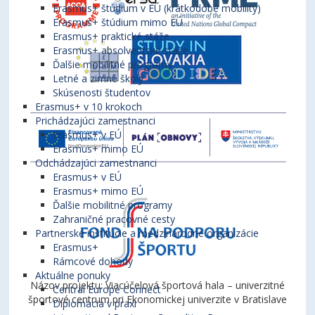
Erasmus+ štúdium v EÚ (krátkodobé mobility)
Erasmus+ štúdium mimo EÚ
Erasmus+ praktické stáže
Erasmus+ absolventské stáže
Ďalšie mobilitné programy
Letné a zimné školy
Skúsenosti študentov
Erasmus+ v 10 krokoch
Prichádzajúci zamestnanci
Erasmus+ v EÚ
Erasmus+ mimo EÚ
Odchádzajúci zamestnanci
Erasmus+ v EÚ
Erasmus+ mimo EÚ
Ďalšie mobilitné programy
Zahraničné pracovné cesty
Partnerské inštitúcie a medzinárodné organizácie
Erasmus+
Rámcové dohody
Aktuálne ponuky
Názov projektu: Viacúčelová športová hala – univerzitné
Central Europe Connect
športové centrum pri Ekonomickej univerzite v Bratislave
Diplomacia v praxi