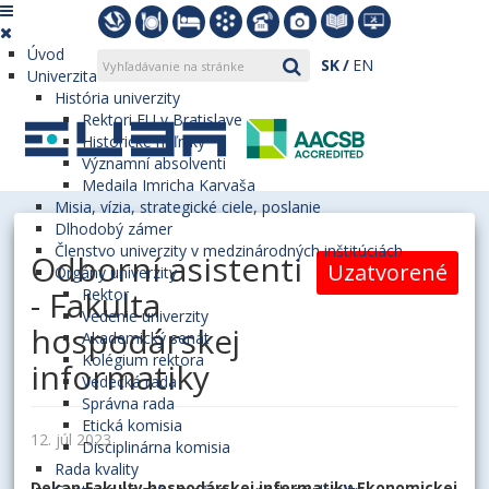
Úvod
SK
EN
Univerzita
História univerzity
Rektori EU v Bratislave
Historické míľniky
Významní absolventi
Medaila Imricha Karvaša
Misia, vízia, strategické ciele, poslanie
Dlhodobý zámer
Členstvo univerzity v medzinárodných inštitúciách
Odborní asistenti
Uzatvorené
Orgány univerzity
- Fakulta
Rektor
Vedenie univerzity
hospodárskej
Akademický senát
Kolégium rektora
informatiky
Vedecká rada
Správna rada
Etická komisia
12. júl 2023
Disciplinárna komisia
Rada kvality
Dekan Fakulty hospodárskej informatiky Ekonomickej