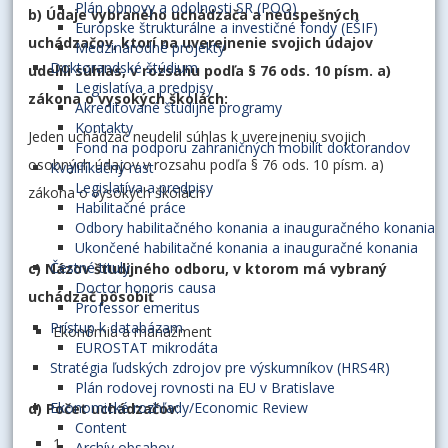
Plán obnovy a odolnosti SR (POO)
b) Údaje vybraného uchádzača a neúspešných
Európske štrukturálne a investičné fondy (EŠIF)
uchádzačov, ktorí na uverejnenie svojich údajov
Medzinárodné projekty
Doktorandské štúdium
udelili súhlas, v rozsahu podľa § 76 ods. 10 písm. a)
Legislatíva a predpisy
zákona o vysokých školách:
Akreditované študijné programy
Kontakty
Jeden uchádzač neudelil súhlas k uverejneniu svojich
Fond na podporu zahraničných mobilít doktorandov
osobných údajov v rozsahu podľa § 76 ods. 10 písm. a)
Kvalifikačný rast
Legislatíva a predpisy
zákona o vysokých školách
Habilitačné práce
Odbory habilitačného konania a inauguračného konania
Ukončené habilitačné konania a inauguračné konania
Čestné tituly
c) Názov študijného odboru, v ktorom má vybraný
Doctor honoris causa
uchádzač pôsobiť
Professor emeritus
Prístup k databázam
Ekonómia a manažment
EUROSTAT mikrodáta
Stratégia ľudských zdrojov pre výskumníkov (HRS4R)
Plán rodovej rovnosti na EU v Bratislave
Ekonomické rozhľady/Economic Review
d) Počet uchádzačov
:
Content
1
Archív obsahov