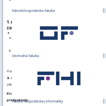
Národohospodárska fakulta
1 miesto na
Katedre štatistiky
so
zameraním:
v tvorivej (vedeckovýskumnej) oblasti orientovanej na
štatistiku,
v pedagogickej oblasti orientovanej na štatistiku.
Obchodná fakulta
Pracovná náplň: v súlade s § 75, ods. 6) zákona č. 131/2002
Z. z. o vysokých školách a o zmene a doplnení niektorých
zákonov v znení neskorších predpisov.
Kvalifikačné predpoklady a osobitné kvalifikačné
predpoklady:
Fakulta hospodárskej informatiky