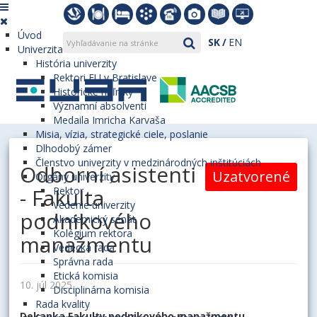
Úvod
SK
EN
Univerzita
História univerzity
Rektori EU v Bratislave
Historické míľniky
Významní absolventi
Medaila Imricha Karvaša
Misia, vízia, strategické ciele, poslanie
Dlhodobý zámer
Členstvo univerzity v medzinárodných inštitúciách
Odborní asistenti
Uzatvorené
Orgány univerzity
- Fakulta
Rektor
Vedenie univerzity
podnikového
Akademický senát
Kolégium rektora
manažmentu
Vedecká rada
Správna rada
Etická komisia
10. júl 2025
Disciplinárna komisia
Rada kvality
Dekanka Fakulty podnikového manažmentu