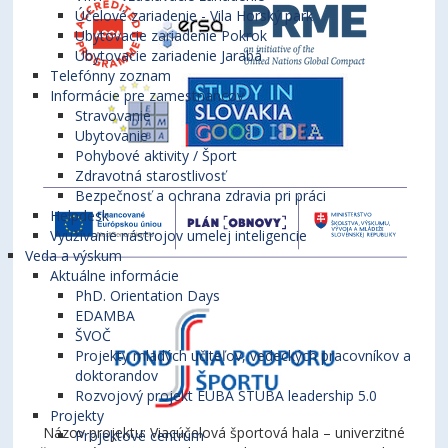
Účelové zariadenie - Vila Horský park
Ubytovacie zariadenie Pokrok
Ubytovacie zariadenie Jarabá
Telefónny zoznam
Informácie pre zamestnancov
Stravovanie
Ubytovanie
Pohybové aktivity / Šport
Zdravotná starostlivosť
Bezpečnosť a ochrana zdravia pri práci
Helpdesk
Využívanie nástrojov umelej inteligencie
Veda a výskum
Aktuálne informácie
PhD. Orientation Days
EDAMBA
ŠVOČ
Projekty mladých učiteľov, vedeckých pracovníkov a
doktorandov
Rozvojový projekt EUBA STUBA leadership 5.0
Projekty
Názov projektu: Viacúčelová športová hala – univerzitné
Projektové centrum