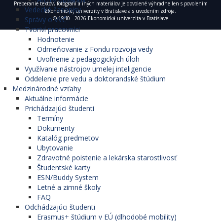
Preberanie textov, fotografií a iných materiálov je dovolené výhradne len s povolením
Vedecké časopisy
Ekonomickej univerzity v Bratislave a s uvedením zdroja.
© 1940 - 2026 Ekonomická univerzita v Bratislave
Správy o VVČ
Tvoriví pracovníci
Hodnotenie
Odmeňovanie z Fondu rozvoja vedy
Uvoľnenie z pedagogických úloh
Využívanie nástrojov umelej inteligencie
Oddelenie pre vedu a doktorandské štúdium
Medzinárodné vzťahy
Aktuálne informácie
Prichádzajúci študenti
Termíny
Dokumenty
Katalóg predmetov
Ubytovanie
Zdravotné poistenie a lekárska starostlivosť
Študentské karty
ESN/Buddy System
Letné a zimné školy
FAQ
Odchádzajúci študenti
Erasmus+ štúdium v EÚ (dlhodobé mobility)