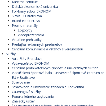
Kariérne centrum
Detská ekonomická univerzita
Folklórny súbor EKONÓM
Slávia EU Bratislava
Brand Book EUBA
Promo materiály
Logotypy
Videoprezentácia
Virtuálne prehliadky
Predajňa reklamných predmetov
Centrum komunikácie a vzťahov s verejnosťou
Služby
Aula EU v Bratislave
Vydavateľstvo EKONÓM
Centrum podnikateľských činností a univerzitných služieb
Viacúčelová športová hala - univerzitné športové centrum pri
EU v Bratislave
Stravovanie
Stravovacie a ubytovacie zariadenie Konventná
Cateringové služby
Ponuka letného ubytovania
Znalecký ústav
Špecializované modulárne vzdelávanie pre kontrolórov