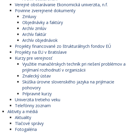
Verejné obstarávanie Ekonomická univerzita, n.f.
Povinne zverejnené dokumenty
Zmluvy
Objednávky a faktúry
Archív zmlúv
Archív faktúr
Archív objednávok
Projekty financované zo štrukturálnych fondov EÚ
Projekty na EU v Bratislave
Kurzy pre verejnosť
Využitie manažérskych techník pri riešení problémov a
prijímaní rozhodnutí v organizácii
Znalecký ústav
Skúška úrovne slovenského jazyka na prijímacie
pohovory
Prípravné kurzy
Univerzita tretieho veku
Telefónny zoznam
Aktivity a médiá
Aktuality
Tlačové správy
Fotogaléria