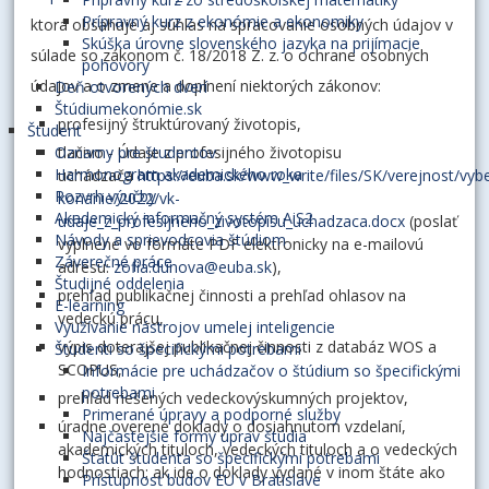
Prípravný kurz z ekonómie a ekonomiky
ktorá obsahuje aj súhlas na spracovanie osobných údajov v
Skúška úrovne slovenského jazyka na prijímacie
súlade so zákonom č. 18/2018 Z. z. o ochrane osobných
pohovory
údajov a o zmene a doplnení niektorých zákonov:
Deň otvorených dverí
Štúdiumekonómie.sk
profesijný štruktúrovaný životopis,
Študent
tlačivo - Údaje z profesijného životopisu
Oznamy pre študentov
Harmonogram akademického roka
uchádzača
https://euba.sk/www_write/files/SK/verejnost/vyb
Rozvrh výučby
konanie/2022/vk-
Akademický informačný systém AiS2
udaje_z_profesijneho_zivotopisu_uchadzaca.docx
(poslať
Návody a sprievodcovia štúdiom
vyplnené vo formáte PDF elektronicky na e-mailovú
Záverečné práce
adresu:
zofia.dunova@euba.sk
),
Študijné oddelenia
prehľad publikačnej činnosti a prehľad ohlasov na
E-learning
vedeckú prácu,
Využívanie nástrojov umelej inteligencie
výpis doterajšej publikačnej činnosti z databáz WOS a
Študenti so špecifickými potrebami
SCOPUS,
Informácie pre uchádzačov o štúdium so špecifickými
potrebami
prehľad riešených vedeckovýskumných projektov,
Primerané úpravy a podporné služby
úradne overené doklady o dosiahnutom vzdelaní,
Najčastejšie formy úprav štúdia
akademických tituloch, vedeckých tituloch a o vedeckých
Štatút študenta so špecifickými potrebami
hodnostiach; ak ide o doklady vydané v inom štáte ako
Prístupnosť budov EU v Bratislave