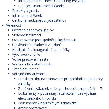
International Business Consulting Program
Ponuky - International Weeks
Projekty a granty
International Week
Centrum medzinárodných vzťahov
Verejnosť
Ochrana osobných údajov
Sloboda informácií
Oznamovanie protispoločenskej činnosti
Uznávanie dokladov o vzdelaní
Habilitačné a inauguračné prednášky
Výberové konanie
Voľné pracovné miesta
Verejné obchodné súťaže
Prenájom, predaj
Verejné obstarávanie
Prieskum trhu na stanovenie predpokladanej hodnoty
zákazky
Zadávanie zákaziek s nízkymi hodnotami podľa § 117
Dokumenty k podlimitným zákazkám bez využitia
elektronického trhoviska
Dokumenty k nadlimitným zákazkám
Archív obstarávaní