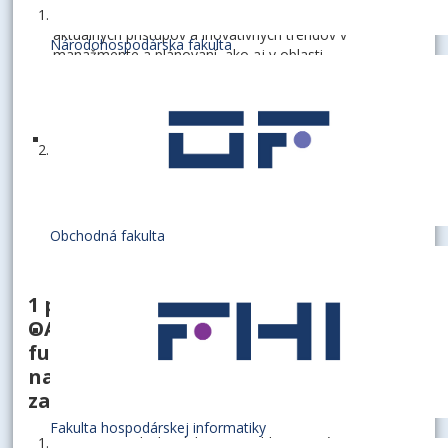
v tvorivej (vedeckovýskumnej) oblasti na témy
aktuálnych prístupov a inovatívnych trendov v
Národohospodárska fakulta
manažmente a plánovaní, ako aj v oblasti
manažérskeho rozhodovania, s dôrazom na
rozhodovanie v podmienkach neistoty a využívanie
analytických nástrojov v manažérskej praxi,
v pedagogickej oblasti na problematiku všeobecného
manažmentu a funkcií manažmentu, manažérskeho
rozhodovania a plánovania, s využívaním prípadových
štúdií a praktických príkladov.
Obchodná fakulta
1 pracovné miesto (č. 114/2025/FPM-
OA) vysokoškolského učiteľa na
funkčnom mieste odborný asistent
na
Katedre manažmentu
so
zameraním:
Fakulta hospodárskej informatiky
v tvorivej (vedeckovýskumnej) oblasti na témy