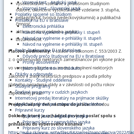
Vzorový test - Anglický jazyk
vysokoškolské vzdelanie v príslušnom študijnom
Vzorový test - Slovenský jazyk
odbore, ukončené vysokoškolské vzdelanie 3. stupňa,
Poplatky spojené so štúdiom
pedagogická, tvorivá (vedeckovýskumná) a publikačná
Prihláška na EU v Bratislave
činnosť,
Elektronická prihláška
aktívna znalosť cudzieho jazyka,
Návod na vyplnenie e-prihlášky I. stupeň
Návod na vyplnenie e-prihlášky II. stupeň
bezúhonnosť.
Návod na vyplnenie e-prihlášky III. stupeň
Prečo študovať na EU v Bratislave
Platové podmienky:
v súlade so zákonom č. 553/2003 Z.
Dôvody prečo študovať na EU v Bratislave
z. o odmeňovaní niektorých zamestnancov pri výkone práce
Profily absolventov
vo verejnom záujme a o zmene a doplnení niektorých
Názory študentov na štúdium
Otázky a odpovede
zákonov v znení neskorších predpisov a podľa prílohy
Kontakty - Študijné oddelenia
platného nariadenia vlády a v závislosti od počtu rokov
Študijné programy
Študijné programy v cudzích jazykoch
započítanej praxe.
Internetový predaj literatúry na prijímacie skúšky
Jazyková príprava pre zahraničných študentov
Predpokladaný deň nástupu do
práce:
dohodou
Prípravné kurzy
Doklady, ktoré je uchádzač povinný poslať spolu s
Prípravný kurz z anglického jazyka
Prípravný kurz z nemeckého jazyka
prihláškou do výberového konania
Prípravný kurz zo slovenského jazyka
https://euba.sk/www_write/files/SK/zamestnanci/tlaciva/2022/tl
Prípravný kurz zo stredoškolskej matematiky