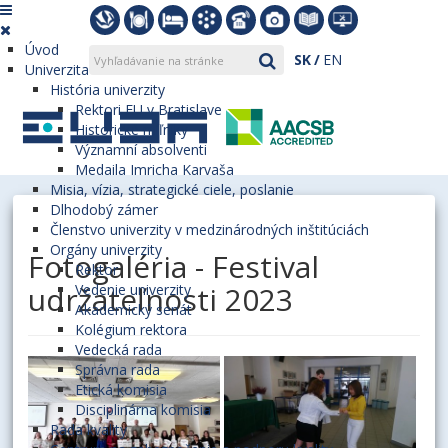
Úvod
SK
EN
Univerzita
História univerzity
Rektori EU v Bratislave
Historické míľniky
Významní absolventi
Medaila Imricha Karvaša
Misia, vízia, strategické ciele, poslanie
Dlhodobý zámer
Členstvo univerzity v medzinárodných inštitúciách
Orgány univerzity
Fotogaléria - Festival
Rektor
udržateľnosti 2023
Vedenie univerzity
Akademický senát
Kolégium rektora
Vedecká rada
Správna rada
Etická komisia
Disciplinárna komisia
Rada kvality