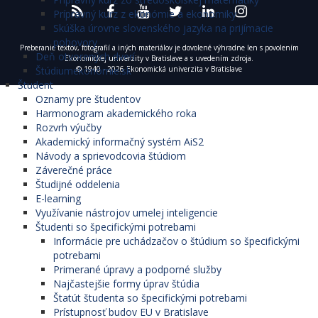
Prípravný kurz z ekonómie a ekonomiky
Skúška úrovne slovenského jazyka na prijímacie
pohovory
Preberanie textov, fotografií a iných materiálov je dovolené výhradne len s povolením
Deň otvorených dverí
Ekonomickej univerzity v Bratislave a s uvedením zdroja.
© 1940 - 2026 Ekonomická univerzita v Bratislave
Štúdiumekonómie.sk
Študent
Oznamy pre študentov
Harmonogram akademického roka
Rozvrh výučby
Akademický informačný systém AiS2
Návody a sprievodcovia štúdiom
Záverečné práce
Študijné oddelenia
E-learning
Využívanie nástrojov umelej inteligencie
Študenti so špecifickými potrebami
Informácie pre uchádzačov o štúdium so špecifickými
potrebami
Primerané úpravy a podporné služby
Najčastejšie formy úprav štúdia
Štatút študenta so špecifickými potrebami
Prístupnosť budov EU v Bratislave