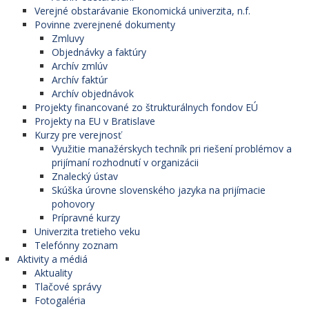
Verejné obstarávanie Ekonomická univerzita, n.f.
Povinne zverejnené dokumenty
Zmluvy
Objednávky a faktúry
Archív zmlúv
Archív faktúr
Archív objednávok
Projekty financované zo štrukturálnych fondov EÚ
Projekty na EU v Bratislave
Kurzy pre verejnosť
Využitie manažérskych techník pri riešení problémov a
prijímaní rozhodnutí v organizácii
Znalecký ústav
Skúška úrovne slovenského jazyka na prijímacie
pohovory
Prípravné kurzy
Univerzita tretieho veku
Telefónny zoznam
Aktivity a médiá
Aktuality
Tlačové správy
Fotogaléria