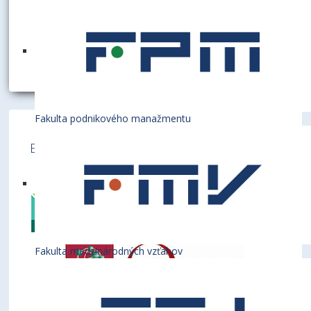
Fakulta podnikového manažmentu
Ekonomická univerzita v Bratislave je členom
týchto medzinárodných inštitúcií
Fakulta medzinárodných vzťahov