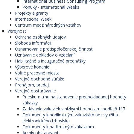
International Business Consulting Program
Ponuky - International Weeks
Projekty a granty
International Week
Centrum medzinárodných vzťahov
Verejnosť
Ochrana osobných údajov
Sloboda informácií
Oznamovanie protispoločenskej činnosti
Uznávanie dokladov o vzdelaní
Habilitačné a inauguračné prednášky
Výberové konanie
Voľné pracovné miesta
Verejné obchodné súťaže
Prenájom, predaj
Verejné obstarávanie
Prieskum trhu na stanovenie predpokladanej hodnoty
zákazky
Zadávanie zákaziek s nízkymi hodnotami podľa § 117
Dokumenty k podlimitným zákazkám bez využitia
elektronického trhoviska
Dokumenty k nadlimitným zákazkám
Archív obstarávaní