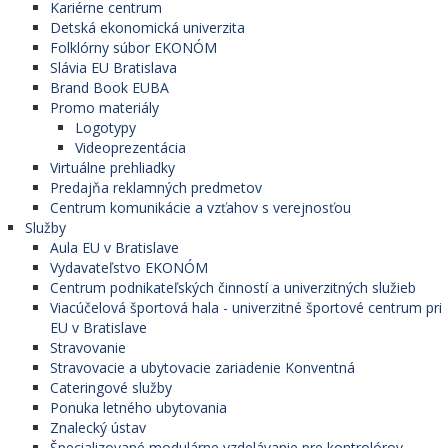
Kariérne centrum
Detská ekonomická univerzita
Folklórny súbor EKONÓM
Slávia EU Bratislava
Brand Book EUBA
Promo materiály
Logotypy
Videoprezentácia
Virtuálne prehliadky
Predajňa reklamných predmetov
Centrum komunikácie a vzťahov s verejnosťou
Služby
Aula EU v Bratislave
Vydavateľstvo EKONÓM
Centrum podnikateľských činností a univerzitných služieb
Viacúčelová športová hala - univerzitné športové centrum pri
EU v Bratislave
Stravovanie
Stravovacie a ubytovacie zariadenie Konventná
Cateringové služby
Ponuka letného ubytovania
Znalecký ústav
Špecializované modulárne vzdelávanie pre kontrolórov