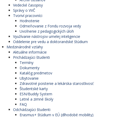
Vedecké časopisy
Správy o VVČ
Tvoriví pracovníci
Hodnotenie
Odmeňovanie z Fondu rozvoja vedy
Uvoľnenie z pedagogických úloh
Využívanie nástrojov umelej inteligencie
Oddelenie pre vedu a doktorandské štúdium
Medzinárodné vzťahy
Aktuálne informácie
Prichádzajúci študenti
Termíny
Dokumenty
Katalóg predmetov
Ubytovanie
Zdravotné poistenie a lekárska starostlivosť
Študentské karty
ESN/Buddy System
Letné a zimné školy
FAQ
Odchádzajúci študenti
Erasmus+ štúdium v EÚ (dlhodobé mobility)