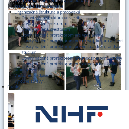
Centrum na zabezpečenie a podporu kvality
Pracoviská EU v Bratislave
Organizačná štruktúra a pracoviská
Organizačná štruktúra univerzity
Útvary riadené rektorom
Útvary riadené kvestorom
Útvary riadené prorektorom pre vzdelávanie
Útvary riadené prorektorom pre rozvoj, kultúru a šport
Útvary riadené prorektorom pre vedu a doktorandské
štúdium
Útvary riadené prorektorom pre medzinárodné vzťahy
Útvary riadené prorektorom pre akreditáciu a kvalitu
Úradná výveska
Vnútorné predpisy
Výročné správy
Fakulty