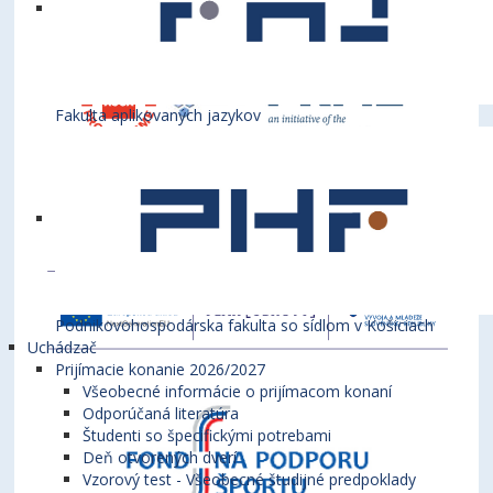
Fakulta aplikovaných jazykov
Podnikovohospodárska fakulta so sídlom v Košiciach
Uchádzač
Prijímacie konanie 2026/2027
Všeobecné informácie o prijímacom konaní
Odporúčaná literatúra
Študenti so špecifickými potrebami
Deň otvorených dverí
Vzorový test - Všeobecné študijné predpoklady