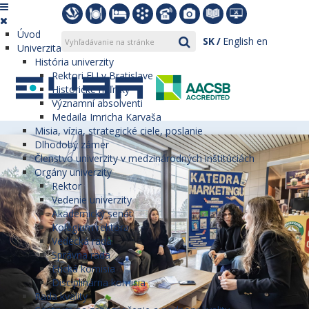
Úvod
SK
English
en
Univerzita
História univerzity
Rektori EU v Bratislave
Historické míľniky
Významní absolventi
Medaila Imricha Karvaša
Misia, vízia, strategické ciele, poslanie
Dlhodobý zámer
Členstvo univerzity v medzinárodných inštitúciách
Orgány univerzity
Rektor
Vedenie univerzity
Akademický senát
Kolégium rektora
Vedecká rada
Správna rada
Etická komisia
Disciplinárna komisia
Rada kvality