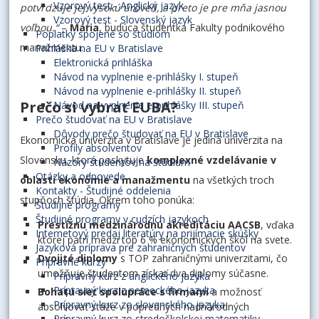
Vzorový test - Anglický jazyk
potvrdzuje jej vysokú úroveň, a preto je pre mňa jasnou
Vzorový test - Slovenský jazyk
voľbou.“
–
Mária
, budúca študentka Fakulty podnikového
Poplatky spojené so štúdiom
manažmentu.
Prihláška na EU v Bratislave
Elektronická prihláška
Návod na vyplnenie e-prihlášky I. stupeň
Návod na vyplnenie e-prihlášky II. stupeň
Prečo si vybrať EUBA?
Návod na vyplnenie e-prihlášky III. stupeň
Prečo študovať na EU v Bratislave
Dôvody prečo študovať na EU v Bratislave
Ekonomická univerzita v Bratislave je jediná univerzita na
Profily absolventov
Slovensku, ktorá poskytuje
komplexné vzdelávanie v
Názory študentov na štúdium
Otázky a odpovede
oblasti ekonómie a manažmentu
na všetkých troch
Kontakty - Študijné oddelenia
stupňoch štúdia. Okrem toho ponúka:
Študijné programy
Študijné programy v cudzích jazykoch
Prestížnu medzinárodnú akreditáciu AACSB
, vďaka
Internetový predaj literatúry na prijímacie skúšky
ktorej patrí medzi top 6 % ekonomických škôl na svete.
Jazyková príprava pre zahraničných študentov
Dvojité diplomy
s TOP zahraničnými univerzitami, čo
Prípravné kurzy
umožňuje študentom získať dva diplomy súčasne.
Prípravný kurz z anglického jazyka
Prípravný kurz z nemeckého jazyka
Bohatú sieť spolupráce s firmami
a možnosť
Prípravný kurz zo slovenského jazyka
absolvovať stáže v popredných nadnárodných
Prípravný kurz zo stredoškolskej matematiky