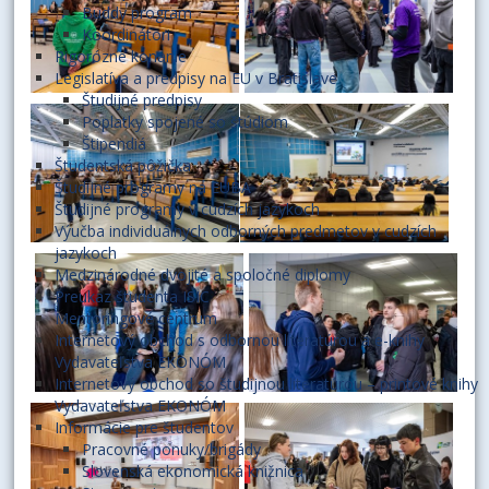
Buddy program
Koordinátori
Rigorózne konanie
Legislatíva a predpisy na EU v Bratislave
Študijné predpisy
Poplatky spojené so štúdiom
Štipendiá
Študentská pôžička
Študijné programy na EUBA
Študijné programy v cudzích jazykoch
Výučba individuálnych odborných predmetov v cudzích
jazykoch
Medzinárodné dvojité a spoločné diplomy
Preukaz študenta ISIC
Mentoringové centrum
Internetový obchod s odbornou literatúrou a e-knihy
Vydavateľstva EKONÓM
Internetový obchod so študijnou literatúrou – printové knihy
Vydavateľstva EKONÓM
Informácie pre študentov
Pracovné ponuky/brigády
Slovenská ekonomická knižnica