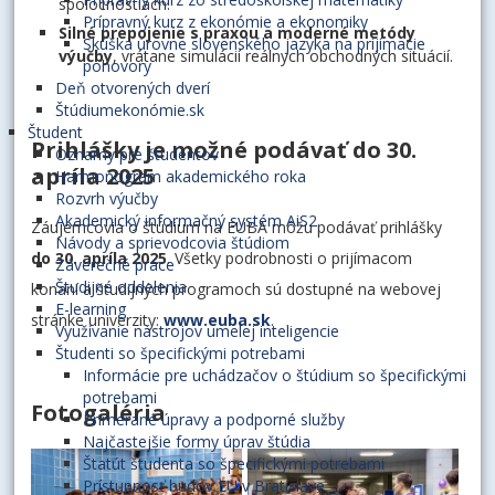
spoločnostiach.
Prípravný kurz z ekonómie a ekonomiky
Silné prepojenie s praxou a moderné metódy
Skúška úrovne slovenského jazyka na prijímacie
výučby
, vrátane simulácií reálnych obchodných situácií.
pohovory
Deň otvorených dverí
Štúdiumekonómie.sk
Študent
Prihlášky je možné podávať do 30.
Oznamy pre študentov
apríla 2025
Harmonogram akademického roka
Rozvrh výučby
Akademický informačný systém AiS2
Záujemcovia o štúdium na EUBA môžu podávať prihlášky
Návody a sprievodcovia štúdiom
do 30. apríla 2025
. Všetky podrobnosti o prijímacom
Záverečné práce
Študijné oddelenia
konaní a študijných programoch sú dostupné na webovej
E-learning
stránke univerzity:
www.euba.sk
.
Využívanie nástrojov umelej inteligencie
Študenti so špecifickými potrebami
Informácie pre uchádzačov o štúdium so špecifickými
potrebami
Fotogaléria
Primerané úpravy a podporné služby
Najčastejšie formy úprav štúdia
Štatút študenta so špecifickými potrebami
Prístupnosť budov EU v Bratislave