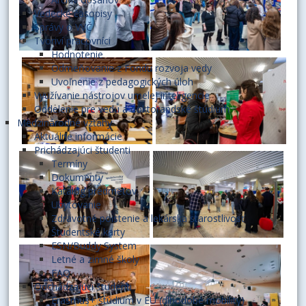
Vedecké časopisy
Správy o VVČ
Tvoriví pracovníci
Hodnotenie
Odmeňovanie z Fondu rozvoja vedy
Uvoľnenie z pedagogických úloh
Využívanie nástrojov umelej inteligencie
Oddelenie pre vedu a doktorandské štúdium
Medzinárodné vzťahy
Aktuálne informácie
Prichádzajúci študenti
Termíny
Dokumenty
Katalóg predmetov
Ubytovanie
Zdravotné poistenie a lekárska starostlivosť
Študentské karty
ESN/Buddy System
Letné a zimné školy
FAQ
Odchádzajúci študenti
Erasmus+ štúdium v EÚ (dlhodobé mobility)