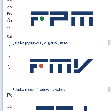
prostredie najväčšej ekonomickej univerzity na Slovensku.
Program bol zostavený tak, aby návštevníkom poskytol
všetky dôležité informácie o možnostiach štúdia a
kariérnom uplatnení.
Súčasťou DOD boli:
Fakulta podnikového manažmentu
Informačné prednášky o študijných programoch
na
jednotlivých fakultách.
Diskusie s pedagógmi a úspešnými absolventmi
,
ktorí sa podelili o svoje skúsenosti.
Možnosť konzultovať podmienky prijímacieho
konania
a študijné plány s odborníkmi.
Fakulta medzinárodných vzťahov
Pozitívne ohlasy uchádzačov
Účastníci Dňa otvorených dverí ocenili nielen kvalitný