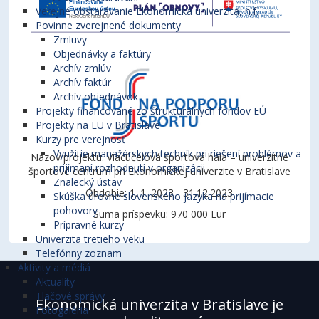
Verejné obstarávanie Ekonomická univerzita, n.f.
Povinne zverejnené dokumenty
Zmluvy
Objednávky a faktúry
Archív zmlúv
Archív faktúr
Archív objednávok
Projekty financované zo štrukturálnych fondov EÚ
Projekty na EU v Bratislave
Kurzy pre verejnosť
Využitie manažérskych techník pri riešení problémov a
Názov projektu: Viacúčelová športová hala – univerzitné
prijímaní rozhodnutí v organizácii
športové centrum pri Ekonomickej univerzite v Bratislave
Znalecký ústav
Obdobie: 1. 1. 2023 - 31.12.2023
Skúška úrovne slovenského jazyka na prijímacie
pohovory
Suma príspevku: 970 000 Eur
Prípravné kurzy
Univerzita tretieho veku
Telefónny zoznam
Aktivity a médiá
Aktuality
Tlačové správy
Ekonomická univerzita v Bratislave je
Fotogaléria