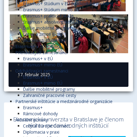
Erasmus+ štúdium v EÚ (krátkodobé mobility)
Erasmus+ štúdium mimo EÚ
Erasmus+ praktické stáže
Erasmus+ absolventské stáže
Ďalšie mobilitné programy
Letné a zimné školy
Skúsenosti študentov
Erasmus+ v 10 krokoch
Prichádzajúci zamestnanci
Erasmus+ v EÚ
Erasmus+ mimo EÚ
Odchádzajúci zamestnanci
17. február 2025
Erasmus+ v EÚ
Erasmus+ mimo EÚ
Ďalšie mobilitné programy
Zahraničné pracovné cesty
Partnerské inštitúcie a medzinárodné organizácie
Erasmus+
Rámcové dohody
Ekonomická univerzita v Bratislave je členom
Aktuálne ponuky
týchto medzinárodných inštitúcií
Central Europe Connect
Diplomacia v praxi