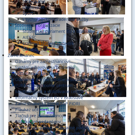
Stravovanie
Ubytovanie
Šport
Psychologicko-poradenské služby
Študentské organizácie
Študentský parlament EU v Bratislave
AIESEC
Erasmus Student Network
oikos Bratislava
Zamestnanec
Oznamy pre zamestnancov
Systém vybavovania podnetov
Odborová organizácia
Oddelenie pre personálne a sociálne otázky
EURAXESS Welcome centrum
Mentoringové a vzdelávacie centrum
Informačný systém EU v Bratislave
Zamestnanecký portál SAP FIORI
Preukaz učiteľa ITIC
Tlačivá pre zamestnancov
Pôžička pre pedagógov
Účelové zariadenia - rekreačné pobyty
VIRT – vzdelávacie zariadenie