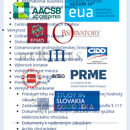
International Business Consulting Program
Ponuky - International Weeks
Projekty a granty
International Week
Centrum medzinárodných vzťahov
Verejnosť
Ochrana osobných údajov
Sloboda informácií
Oznamovanie protispoločenskej činnosti
Uznávanie dokladov o vzdelaní
Habilitačné a inauguračné prednášky
Výberové konanie
Voľné pracovné miesta
Verejné obchodné súťaže
Prenájom, predaj
Verejné obstarávanie
Prieskum trhu na stanovenie predpokladanej hodnoty
zákazky
Zadávanie zákaziek s nízkymi hodnotami podľa § 117
Dokumenty k podlimitným zákazkám bez využitia
elektronického trhoviska
Dokumenty k nadlimitným zákazkám
Archív obstarávaní