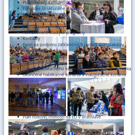
Plán obnovy a odolnosti SR (POO)
Európske štrukturálne a investičné fondy (EŠIF)
Medzinárodné projekty
Doktorandské štúdium
Legislatíva a predpisy
Akreditované študijné programy
Kontakty
Fond na podporu zahraničných mobilít doktorandov
Kvalifikačný rast
Legislatíva a predpisy
Habilitačné práce
Odbory habilitačného konania a inauguračného konania
Ukončené habilitačné konania a inauguračné konania
Čestné tituly
Doctor honoris causa
Professor emeritus
Prístup k databázam
EUROSTAT mikrodáta
Stratégia ľudských zdrojov pre výskumníkov (HRS4R)
Plán rodovej rovnosti na EU v Bratislave
Ekonomické rozhľady/Economic Review
Content
Archív obsahov