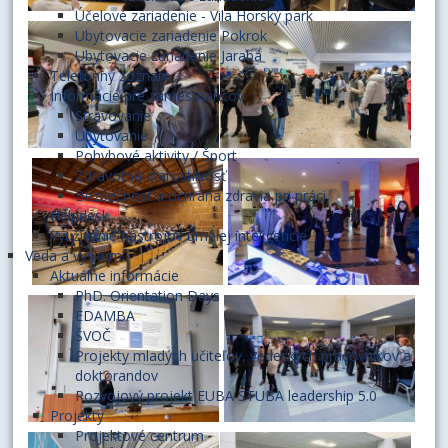
Účelové zariadenie - Vila Horský park
Ubytovacie zariadenie Pokrok
Ubytovacie zariadenie Jarabá
Telefónny zoznam
Informácie pre zamestnancov
Stravovanie
Ubytovanie
Pohybové aktivity / Šport
Zdravotná starostlivosť
Bezpečnosť a ochrana zdravia pri práci
Helpdesk
Využívanie nástrojov umelej inteligencie
Veda a výskum
Aktuálne informácie
PhD. Orientation Days
EDAMBA
ŠVOČ
Projekty mladých učiteľov, vedeckých pracovníkov a
doktorandov
Rozvojový projekt EUBA STUBA leadership 5.0
Projekty
Projektové centrum