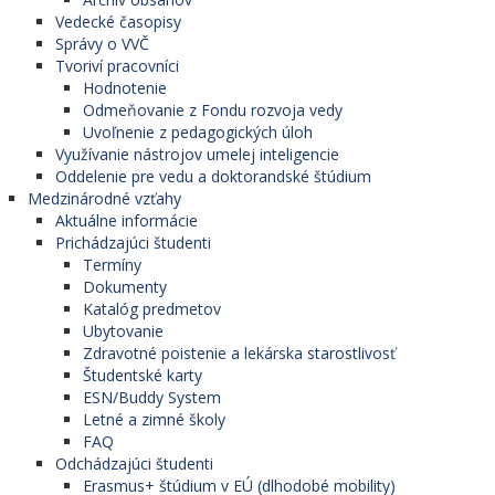
Vedecké časopisy
Správy o VVČ
Tvoriví pracovníci
Hodnotenie
Odmeňovanie z Fondu rozvoja vedy
Uvoľnenie z pedagogických úloh
Využívanie nástrojov umelej inteligencie
Oddelenie pre vedu a doktorandské štúdium
Medzinárodné vzťahy
Aktuálne informácie
Prichádzajúci študenti
Termíny
Dokumenty
Katalóg predmetov
Ubytovanie
Zdravotné poistenie a lekárska starostlivosť
Študentské karty
ESN/Buddy System
Letné a zimné školy
FAQ
Odchádzajúci študenti
Erasmus+ štúdium v EÚ (dlhodobé mobility)