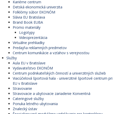
Kariérne centrum
Detská ekonomická univerzita
Folklórny súbor EKONÓM
Slávia EU Bratislava
Brand Book EUBA
Promo materiály
Logotypy
Videoprezentácia
Virtuálne prehliadky
Predajňa reklamných predmetov
Centrum komunikácie a vzťahov s verejnosťou
Služby
Aula EU v Bratislave
Vydavateľstvo EKONÓM
Centrum podnikateľských činností a univerzitných služieb
Viacúčelová športová hala - univerzitné športové centrum pri
EU v Bratislave
Stravovanie
Stravovacie a ubytovacie zariadenie Konventná
Cateringové služby
Ponuka letného ubytovania
Znalecký ústav
Špecializované modulárne vzdelávanie pre kontrolórov