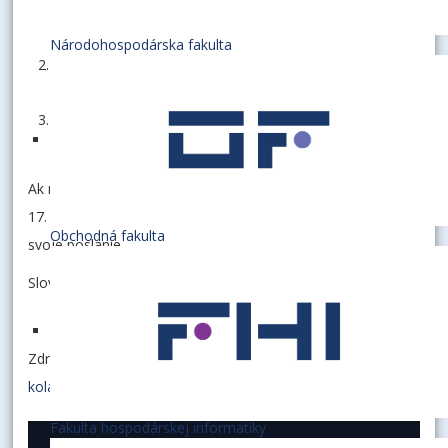
Žiadame, aby sa financovanie dostalo minimálne na
úroveň roka 2020.
Národohospodárska fakulta
sektoru vysokých škôl kompenzovala výpadky
spôsobené bezprecedentnou energetickou krízou.
dofinancovala výpadky v národných a európskych
projektoch tak, ako v okolitých krajinách.
Ak nedôjde k naplneniu týchto požiadaviek, vysoké školy od
17. novembra 2022 zatvoria svoje brány a prestanú plniť
Obchodná fakulta
svoje poslanie.
Slovenská rektorská konferencia
Zdroj:
https://www.srk.sk/sk/aktuality/590-zabranme-
kolapsu-vysokych-skol-na-slovensku
Fakulta hospodárskej informatiky