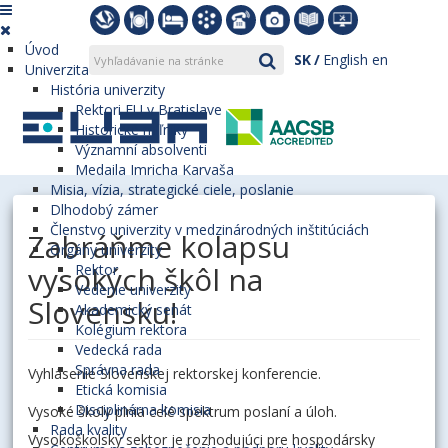
Úvod
SK
English
en
Univerzita
História univerzity
Rektori EU v Bratislave
Historické míľniky
Významní absolventi
Medaila Imricha Karvaša
Misia, vízia, strategické ciele, poslanie
Dlhodobý zámer
Členstvo univerzity v medzinárodných inštitúciách
Zabráňme kolapsu
Orgány univerzity
vysokých škôl na
Rektor
Vedenie univerzity
Slovensku!
Akademický senát
Kolégium rektora
Vedecká rada
Správna rada
Vyhlásenie Slovenskej rektorskej konferencie.
Etická komisia
Disciplinárna komisia
Vysoké školy plnia celé spektrum poslaní a úloh.
Rada kvality
Vysokoškolský sektor je rozhodujúci pre hospodársky