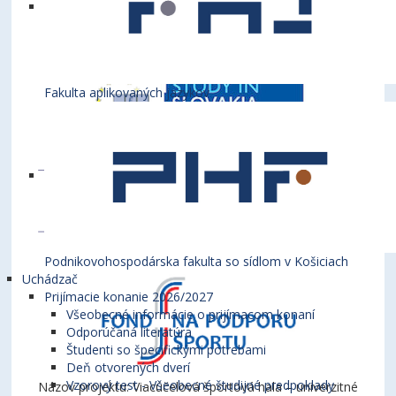
Fakulta aplikovaných jazykov
Podnikovohospodárska fakulta so sídlom v Košiciach
Uchádzač
Prijímacie konanie 2026/2027
Všeobecné informácie o prijímacom konaní
Odporúčaná literatúra
Študenti so špecifickými potrebami
Deň otvorených dverí
Vzorový test - Všeobecné študijné predpoklady
Názov projektu: Viacúčelová športová hala – univerzitné