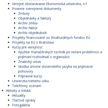
Verejné obstarávanie Ekonomická univerzita, n.f.
Povinne zverejnené dokumenty
Zmluvy
Objednávky a faktúry
Archív zmlúv
Archív faktúr
Archív objednávok
Projekty financované zo štrukturálnych fondov EÚ
Projekty na EU v Bratislave
Kurzy pre verejnosť
Využitie manažérskych techník pri riešení problémov a
prijímaní rozhodnutí v organizácii
Znalecký ústav
Skúška úrovne slovenského jazyka na prijímacie
pohovory
Prípravné kurzy
Univerzita tretieho veku
Telefónny zoznam
Aktivity a médiá
Aktuality
Tlačové správy
Fotogaléria