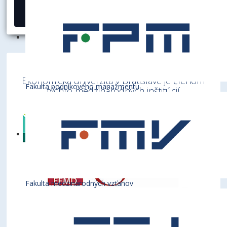
14. september 2022
Ekonomická univerzita v Bratislave je členom
Fakulta podnikového manažmentu
týchto medzinárodných inštitúcií
Fakulta medzinárodných vzťahov