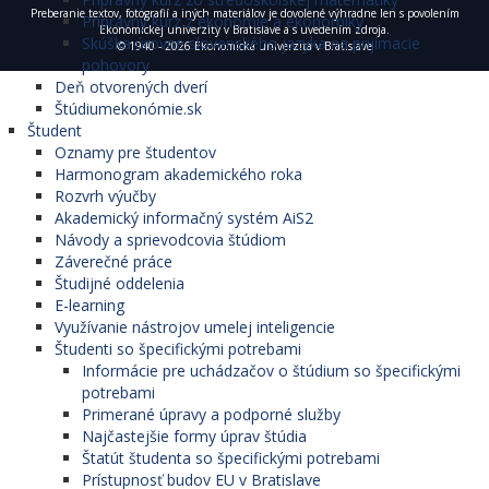
Preberanie textov, fotografií a iných materiálov je dovolené výhradne len s povolením
Prípravný kurz z ekonómie a ekonomiky
Ekonomickej univerzity v Bratislave a s uvedením zdroja.
Skúška úrovne slovenského jazyka na prijímacie
© 1940 - 2026 Ekonomická univerzita v Bratislave
pohovory
Deň otvorených dverí
Štúdiumekonómie.sk
Študent
Oznamy pre študentov
Harmonogram akademického roka
Rozvrh výučby
Akademický informačný systém AiS2
Návody a sprievodcovia štúdiom
Záverečné práce
Študijné oddelenia
E-learning
Využívanie nástrojov umelej inteligencie
Študenti so špecifickými potrebami
Informácie pre uchádzačov o štúdium so špecifickými
potrebami
Primerané úpravy a podporné služby
Najčastejšie formy úprav štúdia
Štatút študenta so špecifickými potrebami
Prístupnosť budov EU v Bratislave