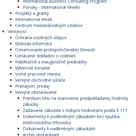
International Business Consulting Program
Ponuky - International Weeks
Projekty a granty
International Week
Centrum medzinárodných vzťahov
Verejnosť
Ochrana osobných údajov
Sloboda informácií
Oznamovanie protispoločenskej činnosti
Uznávanie dokladov o vzdelaní
Habilitačné a inauguračné prednášky
Výberové konanie
Voľné pracovné miesta
Verejné obchodné súťaže
Prenájom, predaj
Verejné obstarávanie
Prieskum trhu na stanovenie predpokladanej hodnoty
zákazky
Zadávanie zákaziek s nízkymi hodnotami podľa § 117
Dokumenty k podlimitným zákazkám bez využitia
elektronického trhoviska
Dokumenty k nadlimitným zákazkám
Archív obstarávaní