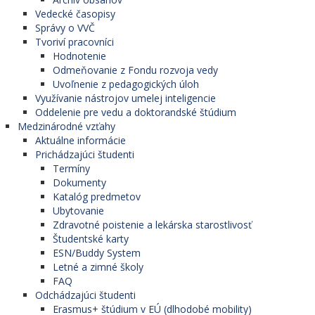
Vedecké časopisy
Správy o VVČ
Tvoriví pracovníci
Hodnotenie
Odmeňovanie z Fondu rozvoja vedy
Uvoľnenie z pedagogických úloh
Využívanie nástrojov umelej inteligencie
Oddelenie pre vedu a doktorandské štúdium
Medzinárodné vzťahy
Aktuálne informácie
Prichádzajúci študenti
Termíny
Dokumenty
Katalóg predmetov
Ubytovanie
Zdravotné poistenie a lekárska starostlivosť
Študentské karty
ESN/Buddy System
Letné a zimné školy
FAQ
Odchádzajúci študenti
Erasmus+ štúdium v EÚ (dlhodobé mobility)