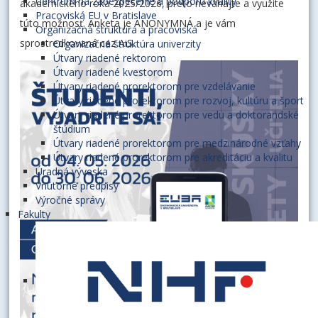
Centrum na zabezpečenie a podporu kvality
akademického roka 2025/2026, preto neváhajte a využite
Pracoviská EU v Bratislave
túto možnosť. Anketa je ANONYMNÁ a je vám
Organizačná štruktúra a pracoviská
sprostredkovaná cez AiS.
Organizačná štruktúra univerzity
Útvary riadené rektorom
Útvary riadené kvestorom
Útvary riadené prorektorom pre vzdelávanie
Útvary riadené prorektorom pre rozvoj, kultúru a šport
Útvary riadené prorektorom pre vedu a doktorandské
štúdium
Útvary riadené prorektorom pre medzinárodné vzťahy
Útvary riadené prorektorom pre akreditáciu a kvalitu
Úradná výveska
Vnútorné predpisy
Výročné správy
Fakulty