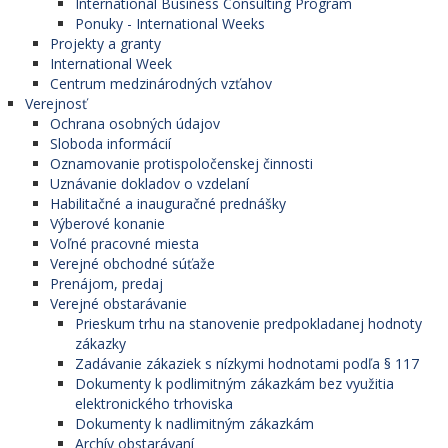
International Business Consulting Program
Ponuky - International Weeks
Projekty a granty
International Week
Centrum medzinárodných vzťahov
Verejnosť
Ochrana osobných údajov
Sloboda informácií
Oznamovanie protispoločenskej činnosti
Uznávanie dokladov o vzdelaní
Habilitačné a inauguračné prednášky
Výberové konanie
Voľné pracovné miesta
Verejné obchodné súťaže
Prenájom, predaj
Verejné obstarávanie
Prieskum trhu na stanovenie predpokladanej hodnoty
zákazky
Zadávanie zákaziek s nízkymi hodnotami podľa § 117
Dokumenty k podlimitným zákazkám bez využitia
elektronického trhoviska
Dokumenty k nadlimitným zákazkám
Archív obstarávaní