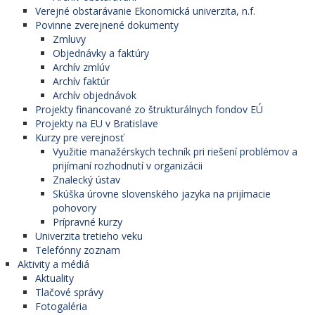
Verejné obstarávanie Ekonomická univerzita, n.f.
Povinne zverejnené dokumenty
Zmluvy
Objednávky a faktúry
Archív zmlúv
Archív faktúr
Archív objednávok
Projekty financované zo štrukturálnych fondov EÚ
Projekty na EU v Bratislave
Kurzy pre verejnosť
Využitie manažérskych techník pri riešení problémov a
prijímaní rozhodnutí v organizácii
Znalecký ústav
Skúška úrovne slovenského jazyka na prijímacie
pohovory
Prípravné kurzy
Univerzita tretieho veku
Telefónny zoznam
Aktivity a médiá
Aktuality
Tlačové správy
Fotogaléria