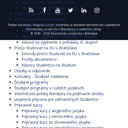
Vzorový test - Anglický jazyk
Vzorový test - Slovenský jazyk
Poplatky spojené so štúdiom
Prihláška na EU v Bratislave
Elektronická prihláška
Preberanie textov, fotografií a iných materiálov je dovolené výhradne len s povolením
Ekonomickej univerzity v Bratislave a s uvedením zdroja.
Návod na vyplnenie e-prihlášky I. stupeň
© 1940 - 2026 Ekonomická univerzita v Bratislave
Návod na vyplnenie e-prihlášky II. stupeň
Návod na vyplnenie e-prihlášky III. stupeň
Prečo študovať na EU v Bratislave
Dôvody prečo študovať na EU v Bratislave
Profily absolventov
Názory študentov na štúdium
Otázky a odpovede
Kontakty - Študijné oddelenia
Študijné programy
Študijné programy v cudzích jazykoch
Internetový predaj literatúry na prijímacie skúšky
Jazyková príprava pre zahraničných študentov
Prípravné kurzy
Prípravný kurz z anglického jazyka
Prípravný kurz z nemeckého jazyka
Prípravný kurz zo slovenského jazyka
Prípravný kurz zo stredoškolskej matematiky