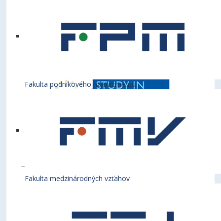
Fakulta podnikového manažmentu
Fakulta medzinárodných vzťahov