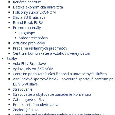
Kariérne centrum
Detská ekonomická univerzita
Folklórny súbor EKONÓM
Slávia EU Bratislava
Brand Book EUBA
Promo materiály
Logotypy
Videoprezentácia
Virtuálne prehliadky
Predajňa reklamných predmetov
Centrum komunikácie a vzťahov s verejnosťou
Služby
Aula EU v Bratislave
Vydavateľstvo EKONÓM
Centrum podnikateľských činností a univerzitných služieb
Viacúčelová športová hala - univerzitné športové centrum pri
EU v Bratislave
Stravovanie
Stravovacie a ubytovacie zariadenie Konventná
Cateringové služby
Ponuka letného ubytovania
Znalecký ústav
Špecializované modulárne vzdelávanie pre kontrolórov