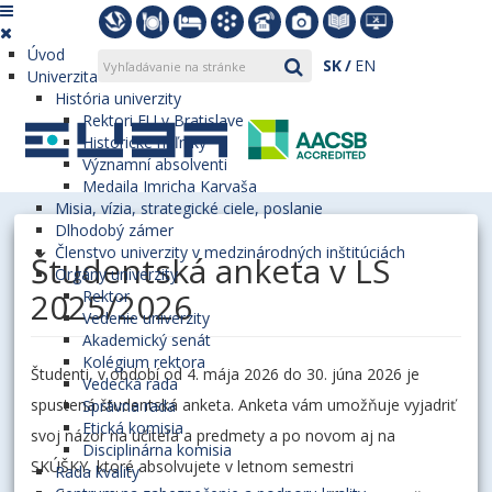
Úvod
SK
EN
Univerzita
História univerzity
Rektori EU v Bratislave
Historické míľniky
Významní absolventi
Medaila Imricha Karvaša
Misia, vízia, strategické ciele, poslanie
Dlhodobý zámer
Členstvo univerzity v medzinárodných inštitúciách
Študentská anketa v LS
Orgány univerzity
2025/2026
Rektor
Vedenie univerzity
Akademický senát
Kolégium rektora
Študenti, v období od 4. mája 2026 do 30. júna 2026 je
Vedecká rada
spustená študentská anketa. Anketa vám umožňuje vyjadriť
Správna rada
Etická komisia
svoj názor na učiteľa a predmety a po novom aj na
Disciplinárna komisia
SKÚŠKY, ktoré absolvujete v letnom semestri
Rada kvality