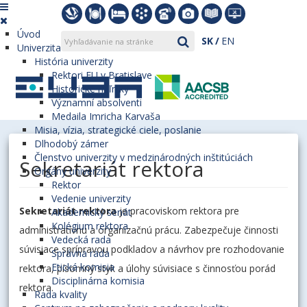
Úvod
SK
EN
Univerzita
História univerzity
Rektori EU v Bratislave
Historické míľniky
Významní absolventi
Medaila Imricha Karvaša
Misia, vízia, strategické ciele, poslanie
Dlhodobý zámer
Členstvo univerzity v medzinárodných inštitúciách
Sekretariát rektora
Orgány univerzity
Rektor
Vedenie univerzity
Sekretariát rektora
je pracoviskom rektora pre
Akademický senát
Kolégium rektora
administratívnu a organizačnú prácu. Zabezpečuje činnosti
Vedecká rada
súvisiace sprípravou podkladov a návrhov pre rozhodovanie
Správna rada
Etická komisia
rektora, písomný styk a úlohy súvisiace s činnosťou porád
Disciplinárna komisia
rektora.
Rada kvality