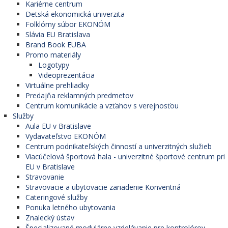
Kariérne centrum
Detská ekonomická univerzita
Folklórny súbor EKONÓM
Slávia EU Bratislava
Brand Book EUBA
Promo materiály
Logotypy
Videoprezentácia
Virtuálne prehliadky
Predajňa reklamných predmetov
Centrum komunikácie a vzťahov s verejnosťou
Služby
Aula EU v Bratislave
Vydavateľstvo EKONÓM
Centrum podnikateľských činností a univerzitných služieb
Viacúčelová športová hala - univerzitné športové centrum pri
EU v Bratislave
Stravovanie
Stravovacie a ubytovacie zariadenie Konventná
Cateringové služby
Ponuka letného ubytovania
Znalecký ústav
Špecializované modulárne vzdelávanie pre kontrolórov