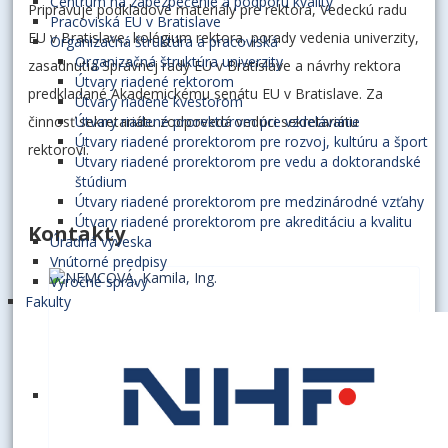
Centrum na zabezpečenie a podporu kvality
Pripravuje podkladové materiály pre rektora, Vedeckú radu
Pracoviská EU v Bratislave
EU v Bratislave, kolégium rektora, porady vedenia univerzity,
Organizačná štruktúra a pracoviská
Organizačná štruktúra univerzity
zasadnutia Správnej rady EU v Bratislave a návrhy rektora
Útvary riadené rektorom
predkladané Akademickému senátu EU v Bratislave. Za
Útvary riadené kvestorom
činnosť sekretariátu zodpovedá vedúci sekretariátu
Útvary riadené prorektorom pre vzdelávanie
Útvary riadené prorektorom pre rozvoj, kultúru a šport
rektorovi.
Útvary riadené prorektorom pre vedu a doktorandské
štúdium
Útvary riadené prorektorom pre medzinárodné vzťahy
Útvary riadené prorektorom pre akreditáciu a kvalitu
Kontakty
Úradná výveska
Vnútorné predpisy
Výročné správy
Fakulty
NEMCOVÁ, Kamila, Ing.
vedúca sekretariátu rektora
E3.21
+421 2 6729 5902
kamila.nemcova@euba.sk