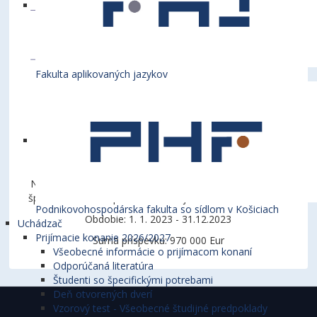
Fakulta aplikovaných jazykov
Názov projektu: Viacúčelová športová hala – univerzitné
športové centrum pri Ekonomickej univerzite v Bratislave
Podnikovohospodárska fakulta so sídlom v Košiciach
Obdobie: 1. 1. 2023 - 31.12.2023
Uchádzač
Prijímacie konanie 2026/2027
Suma príspevku: 970 000 Eur
Všeobecné informácie o prijímacom konaní
Odporúčaná literatúra
Študenti so špecifickými potrebami
Deň otvorených dverí
Vzorový test - Všeobecné študijné predpoklady