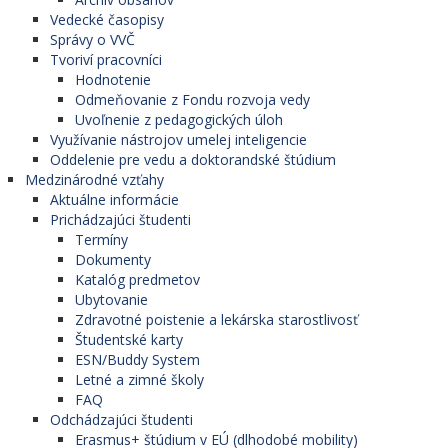
Vedecké časopisy
Správy o VVČ
Tvoriví pracovníci
Hodnotenie
Odmeňovanie z Fondu rozvoja vedy
Uvoľnenie z pedagogických úloh
Využívanie nástrojov umelej inteligencie
Oddelenie pre vedu a doktorandské štúdium
Medzinárodné vzťahy
Aktuálne informácie
Prichádzajúci študenti
Termíny
Dokumenty
Katalóg predmetov
Ubytovanie
Zdravotné poistenie a lekárska starostlivosť
Študentské karty
ESN/Buddy System
Letné a zimné školy
FAQ
Odchádzajúci študenti
Erasmus+ štúdium v EÚ (dlhodobé mobility)