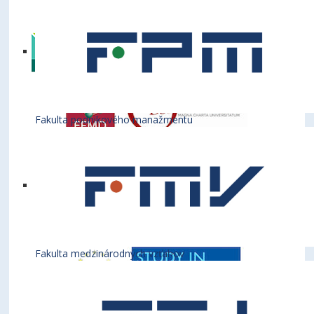
týchto medzinárodných inštitúcií
Fakulta podnikového manažmentu
Fakulta medzinárodných vzťahov