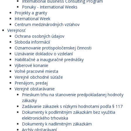
International Business Consulting Program
Ponuky - International Weeks
Projekty a granty
International Week
Centrum medzinárodných vzťahov
Verejnosť
Ochrana osobných údajov
Sloboda informácií
Oznamovanie protispoločenskej činnosti
Uznávanie dokladov o vzdelaní
Habilitačné a inauguračné prednášky
Výberové konanie
Voľné pracovné miesta
Verejné obchodné súťaže
Prenájom, predaj
Verejné obstarávanie
Prieskum trhu na stanovenie predpokladanej hodnoty
zákazky
Zadávanie zákaziek s nízkymi hodnotami podľa § 117
Dokumenty k podlimitným zákazkám bez využitia
elektronického trhoviska
Dokumenty k nadlimitným zákazkám
Archív obstarávaní