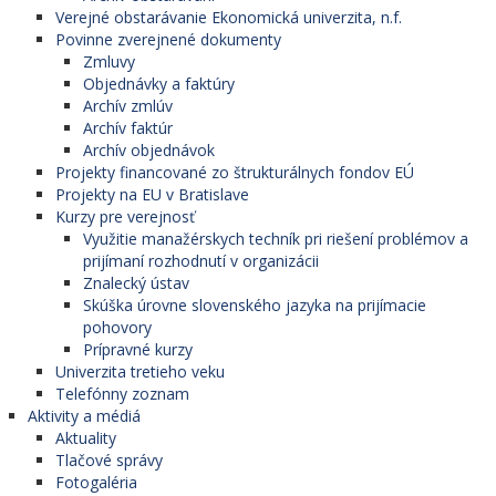
Verejné obstarávanie Ekonomická univerzita, n.f.
Povinne zverejnené dokumenty
Zmluvy
Objednávky a faktúry
Archív zmlúv
Archív faktúr
Archív objednávok
Projekty financované zo štrukturálnych fondov EÚ
Projekty na EU v Bratislave
Kurzy pre verejnosť
Využitie manažérskych techník pri riešení problémov a
prijímaní rozhodnutí v organizácii
Znalecký ústav
Skúška úrovne slovenského jazyka na prijímacie
pohovory
Prípravné kurzy
Univerzita tretieho veku
Telefónny zoznam
Aktivity a médiá
Aktuality
Tlačové správy
Fotogaléria