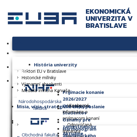
EKONOMICKÁ
UNIVERZITA V
BRATISLAVE
Univerzita
História univerzity
Fakulty
Rektori EU v Bratislave
Historické míľniky
Významní absolventi
Medaila Imricha Karvaša
Prijímacie konanie
2026/2027
Národohospodárska
Všeobecné
Oznamy pre
Misia, vízia, strategické ciele, poslanie
fakulta
informácie o
študentov
prijímacom konaní
Oznamy pre
Dlhodobý zámer
Odporúčaná
zamestnancov
Harmonogram
literatúra
Aktuálne
Obchodná fakulta
akademického