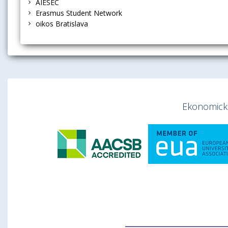
AIESEC
+421 2 6729 5737
Erasmus Student Network
oikos Bratislava
Stiahnuť informáciu ako:
vCard
Ekonomická 