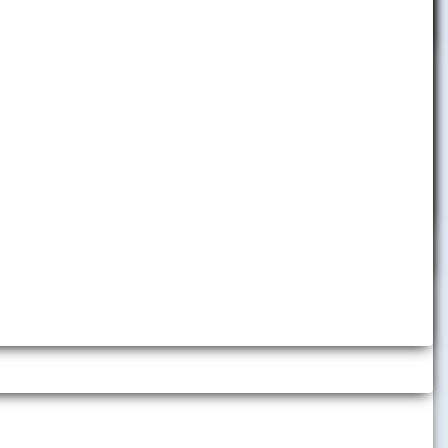
pobyty
Telefónny zoznam
Informácie pre zamestnancov
Helpdesk
Využívanie nástrojov umelej
inteligencie
ťou,