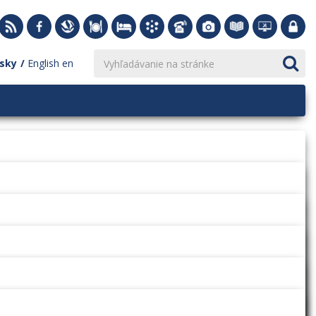
sky
English
en