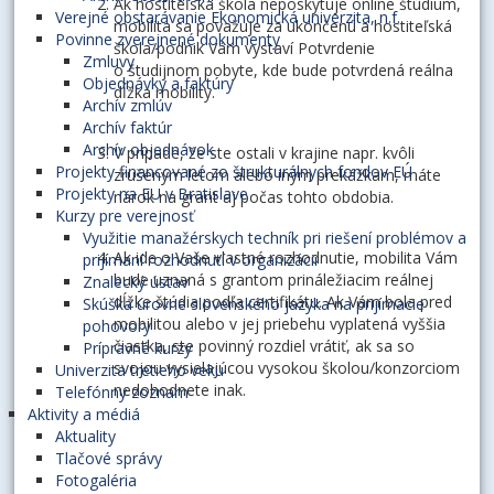
Ak hostiteľská škola neposkytuje online štúdium,
Verejné obstarávanie Ekonomická univerzita, n.f.
mobilita sa považuje za ukončenú a hostiteľská
Povinne zverejnené dokumenty
škola/podnik Vám vystaví Potvrdenie
Zmluvy
o študijnom pobyte, kde bude potvrdená reálna
Objednávky a faktúry
dĺžka mobility.
Archív zmlúv
Archív faktúr
Archív objednávok
V prípade, že ste ostali v krajine napr. kvôli
Projekty financované zo štrukturálnych fondov EÚ
zrušeným letom alebo iným prekážkam, máte
Projekty na EU v Bratislave
nárok na grant aj počas tohto obdobia.
Kurzy pre verejnosť
Využitie manažérskych techník pri riešení problémov a
Ak ide o Vaše vlastné rozhodnutie, mobilita Vám
prijímaní rozhodnutí v organizácii
bude uznaná s grantom prináležiacim reálnej
Znalecký ústav
dĺžke štúdia podľa certifikátu. Ak Vám bola pred
Skúška úrovne slovenského jazyka na prijímacie
mobilitou alebo v jej priebehu vyplatená vyššia
pohovory
čiastka, ste povinný rozdiel vrátiť, ak sa so
Prípravné kurzy
svojou vysielajúcou vysokou školou/konzorciom
Univerzita tretieho veku
nedohodnete inak.
Telefónny zoznam
Aktivity a médiá
Aktuality
Tlačové správy
Fotogaléria