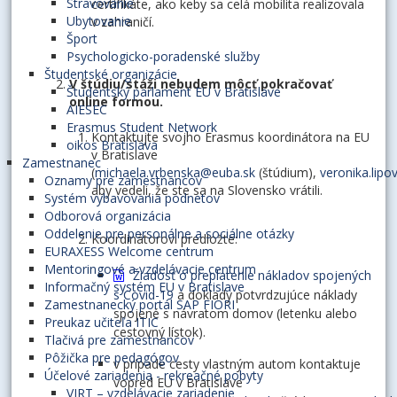
Stravovanie
certifikáte, ako keby sa celá mobilita realizovala
Ubytovanie
v zahraničí.
Šport
Psychologicko-poradenské služby
Študentské organizácie
V štúdiu/stáži nebudem môcť pokračovať
Študentský parlament EU v Bratislave
online formou.
AIESEC
Erasmus Student Network
Kontaktujte svojho Erasmus koordinátora na EU
oikos Bratislava
v Bratislave
Zamestnanec
(
michaela.vrbenska@euba.sk
(štúdium),
veronika.lip
Oznamy pre zamestnancov
aby vedeli, že ste sa na Slovensko vrátili.
Systém vybavovania podnetov
Odborová organizácia
Oddelenie pre personálne a sociálne otázky
Koordinátorovi predložte:
EURAXESS Welcome centrum
Mentoringové a vzdelávacie centrum
Žiadosť o preplatenie nákladov spojených
Informačný systém EU v Bratislave
s Covid-19
a doklady potvrdzujúce náklady
Zamestnanecký portál SAP FIORI
spojené s návratom domov (letenku alebo
Preukaz učiteľa ITIC
cestovný lístok).
Tlačivá pre zamestnancov
Pôžička pre pedagógov
v prípade cesty vlastným autom kontaktuje
Účelové zariadenia - rekreačné pobyty
vopred EU v Bratislave
VIRT – vzdelávacie zariadenie