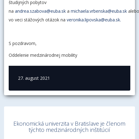
študijných pobytov
na
andrea.szabova@euba.sk
a
michaela.vrbenska@euba.sk
aleb
vo veci stážových otázok na
veronika.lipovska@euba.sk.
S pozdravom,
Oddelenie medzinárodnej mobility
27. august 2021
Ekonomická univerzita v Bratislave je členom
týchto medzinárodných inštitúcií