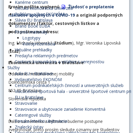
Kariérne centrum
Prosím pošlite vyplnenú
Žiadosť o preplatenie
Detská ekonomická univerzita
Folklórny súbor EKONÓM
nákladov spojených s COVID-19
a originál podporných
Slávia EU Bratislava
dokumentov (faktúr, cestovných lístkov a
Brand Book EUBA
pod.) poštou na adresu:
Promo materiály
Logotypy
Ing. Michaela Vrbenská (
štúdium
), Mgr. Veronika Lipovská
Videoprezentácia
Virtuálne prehliadky
(
stáž
)
Predajňa reklamných predmetov
Centrum komunikácie a vzťahov s verejnosťou
Ekonomická univerzita v Bratislave
Služby
Aula EU v Bratislave
Oddelenie medzinárodnej mobility
Vydavateľstvo EKONÓM
Dolnozemská cesta 1
Centrum podnikateľských činností a univerzitných služieb
852 35 Bratislava
Viacúčelová športová hala - univerzitné športové centrum pri
EU v Bratislave
Slovenská republika
Stravovanie
Stravovacie a ubytovacie zariadenie Konventná
Cateringové služby
Ponuka letného ubytovania
Ďalšie usmernenia a inštrukcie budeme postupne
Znalecký ústav
zverejňovať, preto prosím sledujte oznamy pre študentov
Špecializované modulárne vzdelávanie pre kontrolórov