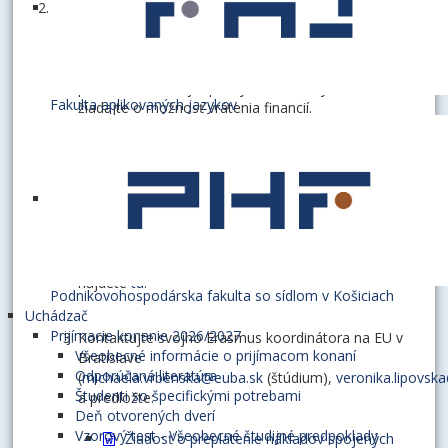
Na mobilitu Erasmus+ som plánoval vycestovať,
vznikli mi náklady.
Ak Vám vznikli náklady súvisiace s ubytovaním,
prosím, kontaktujte poskytovateľa ubytovania a
Fakulta aplikovaných jazykov
žiadajte o možnosť vrátenia financií.
Ak Vám vznikli náklady súvisiace s cestou, obráťte sa
na poskytovateľa cesty (letecká spoločnosť,
železničný dopravca, autobusový dopravca a pod.) a
žiadajte o možnosť vrátenia financií. Európska
komisia pripravila interpretáciu práv pasažierov v
súvislosti so šírením COVID-19. Viac informácií
nájdete
tu
.
Podnikovohospodárska fakulta so sídlom v Košiciach
Uchádzač
Prijímacie konanie 2026/2027
Kontaktujte svojho Erasmus koordinátora na EU v
Všeobecné informácie o prijímacom konaní
Bratislave
Odporúčaná literatúra
(
michaela.vrbenska@euba.sk
(štúdium),
veronika.lipovsk
Študenti so špecifickými potrebami
a predložte:
Deň otvorených dverí
Vzorový test - Všeobecné študijné predpoklady
Žiadosť o preplatenie nákladov spojených