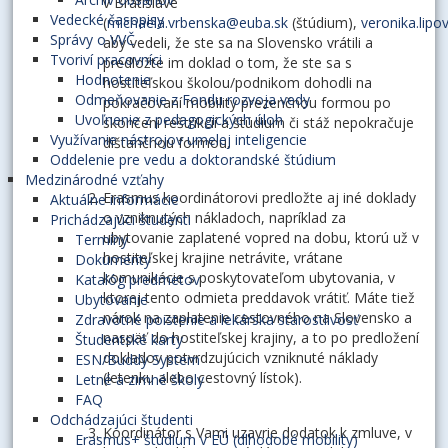
v Bratislave
Vedecké časopisy
(
michaela.vrbenska@euba.sk
(štúdium),
veronika.lip
Správy o VVČ
aby vedeli, že ste sa na Slovensko vrátili a
Tvoriví pracovníci
predložte im doklad o tom, že ste sa s
Hodnotenie
hostiteľskou školou/podnikom dohodli na
Odmeňovanie z Fondu rozvoja vedy
pokračovaní mobility prezenčnou formou po
Uvoľnenie z pedagogických úloh
skončení reštrikcií a štúdium či stáž nepokračuje
Využívanie nástrojov umelej inteligencie
dištančnou formou.
Oddelenie pre vedu a doktorandské štúdium
Medzinárodné vzťahy
Erasmus koordinátorovi predložte aj iné doklady
Aktuálne informácie
o vzniknutých nákladoch, napríklad za
Prichádzajúci študenti
ubytovanie zaplatené vopred na dobu, ktorú už v
Termíny
hostiteľskej krajine netrávite, vrátane
Dokumenty
komunikácie s poskytovateľom ubytovania, v
Katalóg predmetov
ktorej tento odmieta preddavok vrátiť. Máte tiež
Ubytovanie
nárok na zaplatenie cestovného na Slovensko a
Zdravotné poistenie a lekárska starostlivosť
naspäť do hostiteľskej krajiny, a to po predložení
Študentské karty
dokladov potvrdzujúcich vzniknuté náklady
ESN/Buddy System
(letenku alebo cestovný lístok).
Letné a zimné školy
FAQ
Odchádzajúci študenti
Koordinátor s Vami uzavrie dodatok k zmluve, v
Erasmus+ štúdium v EÚ (dlhodobé mobility)