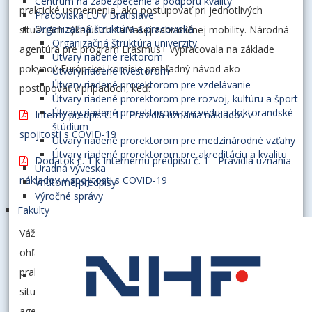
Centrum na zabezpečenie a podporu kvality
praktické usmernenia, ako postupovať pri jednotlivých
Pracoviská EU v Bratislave
Organizačná štruktúra a pracoviská
situáciách týkajúcich sa Vašej zahraničnej mobility. Národná
Organizačná štruktúra univerzity
agentúra pre program Erasmus+ vypracovala na základe
Útvary riadené rektorom
pokynov Európskej komisie prehľadný návod ako
Útvary riadené kvestorom
Útvary riadené prorektorom pre vzdelávanie
postupovať v prípadoch, keď:
Útvary riadené prorektorom pre rozvoj, kultúru a šport
Útvary riadené prorektorom pre vedu a doktorandské
Interný predpis č. 1 - Pravidlá uznania nákladov v
štúdium
spojitosti s COVID-19
Útvary riadené prorektorom pre medzinárodné vzťahy
Útvary riadené prorektorom pre akreditáciu a kvalitu
Dodatok č. 1 k Internému predpisu č. 1 - Pravidlá uznania
Úradná výveska
nákladov v spojitosti s COVID-19
Vnútorné predpisy
Výročné správy
Fakulty
Vážení študenti, v súvislosti s pretrvávajúcou situáciou
ohľadom šírenia vírusu COVID-19 by sme Vám radi poskytli
praktické usmernenia, ako postupovať pri jednotlivých
situáciách týkajúcich sa Vašej zahraničnej mobility. Národná
agentúra pre program Erasmus+ vypracovala na základe