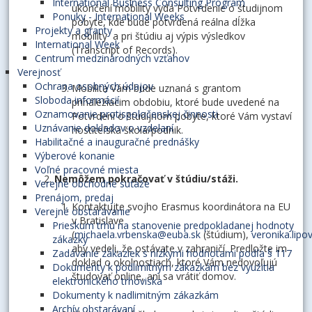
International Business Consulting Program
ukončení mobility vydá Potvrdenie o študijnom
Ponuky - International Weeks
pobyte, kde bude potvrdená reálna dĺžka
Projekty a granty
mobility a pri štúdiu aj výpis výsledkov
International Week
(Transcript of Records).
Centrum medzinárodných vzťahov
Verejnosť
Ochrana osobných údajov
Mobilita Vám bude uznaná s grantom
Sloboda informácií
prináležiacim obdobiu, ktoré bude uvedené na
Oznamovanie protispoločenskej činnosti
Potvrdení o študijnom pobyte, ktoré Vám vystaví
Uznávanie dokladov o vzdelaní
hostiteľská škola/podnik.
Habilitačné a inauguračné prednášky
Výberové konanie
Voľné pracovné miesta
Nemôžem pokračovať v štúdiu/stáži.
Verejné obchodné súťaže
Prenájom, predaj
Kontaktujte svojho Erasmus koordinátora na EU
Verejné obstarávanie
v Bratislave
Prieskum trhu na stanovenie predpokladanej hodnoty
(
michaela.vrbenska@euba.sk
(štúdium),
veronika.lip
zákazky
aby vedeli, že ostávate v zahraničí. Predložte im
Zadávanie zákaziek s nízkymi hodnotami podľa § 117
doklad o okolnostiach, ktoré Vám nedovoľujú
Dokumenty k podlimitným zákazkám bez využitia
študovať online, ani sa vrátiť domov.
elektronického trhoviska
Dokumenty k nadlimitným zákazkám
Archív obstarávaní