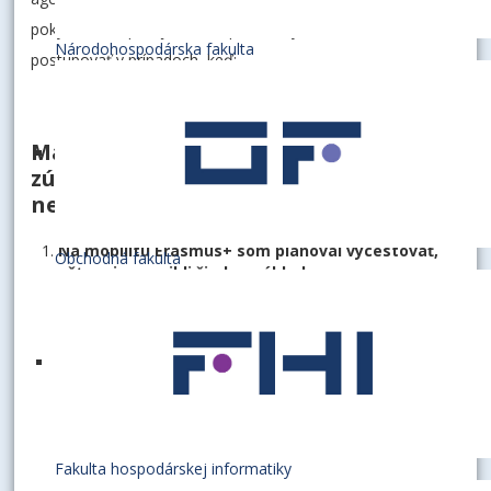
pokynov Európskej komisie prehľadný návod ako
Národohospodárska fakulta
postupovať v prípadoch, keď:
Mal som v pláne sa mobility
zúčastniť, ale do zahraničia som
nevycestoval
Na mobilitu Erasmus+ som plánoval vycestovať,
Obchodná fakulta
ešte mi nevznikli žiadne náklady.
Kontaktujte
michaela.vrbenska@euba.sk
(štúdium),
andr
a tiež zahraničného koordinátora na prijímajúcej
univerzite, aby ste zistili, aké sú možnosti odloženia
mobility na iný semester v prípade štúdia, resp.
stáže na iné obdobie a tiež zmeny mobility z fyzickej
na virtuálnu alebo kombinovanú (blended).
Fakulta hospodárskej informatiky
Ak ste už mali s EU v Bratislave podpísanú Zmluvu o