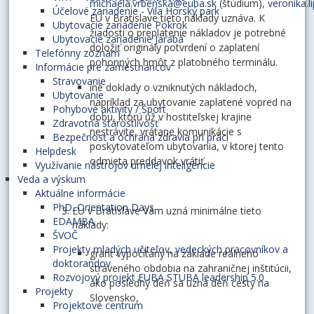
michaela.vrbenska@euba.sk
(štúdium),
veronika.
Účelové zariadenie - Vila Horský park
EU v Bratislave tieto náklady uznáva. K
Ubytovacie zariadenie Pokrok
žiadosti o preplatenie nákladov je potrebné
Ubytovacie zariadenie Jarabá
doložiť originály potvrdení o zaplatení
Telefónny zoznam
pohonných hmôt z platobného terminálu.
Informácie pre zamestnancov
Stravovanie
iné doklady o vzniknutých nákladoch,
Ubytovanie
napríklad za ubytovanie zaplatené vopred na
Pohybové aktivity / Šport
dobu, ktorú už v hostiteľskej krajine
Zdravotná starostlivosť
nestrávite, vrátane komunikácie s
Bezpečnosť a ochrana zdravia pri práci
poskytovateľom ubytovania, v ktorej tento
Helpdesk
odmieta preddavok vrátiť.
Využívanie nástrojov umelej inteligencie
Veda a výskum
Aktuálne informácie
PhD. Orientation Days
EU v Bratislave Vám uzná minimálne tieto
EDAMBA
náklady:
ŠVOČ
Projekty mladých učiteľov, vedeckých pracovníkov a
grant vypočítaný na základe reálneho
doktorandov
stráveného obdobia na zahraničnej inštitúcii,
Rozvojový projekt EUBA STUBA leadership 5.0
ako posledný deň sa uzná deň cesty na
Projekty
Slovensko,
Projektové centrum