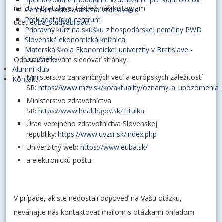
na EU v Bratislave, taktiež náš Instagram
Centrum celoživotného vzdelávania
Prekladateľské centrum
účet
euba_studyabroad
.
Prípravný kurz na skúšku z hospodárskej nemčiny PWD
Slovenská ekonomická knižnica
Materská škola Ekonomickej univerzity v Bratislave -
Ecovčielka
Odporúčame vám sledovať stránky:
Alumni klub
Ministerstvo zahraničných vecí a európskych záležitostí
Kontakt
SR:
https://www.mzv.sk/ko/aktuality/oznamy_a_upozornenia
Ministerstvo zdravotníctva
SR:
https://www.health.gov.sk/Titulka
Úrad verejného zdravotníctva Slovenskej
republiky:
https://www.uvzsr.sk/index.php
Univerzitný web:
https://www.euba.sk/
a elektronickú poštu.
V prípade, ak ste nedostali odpoveď na Vašu otázku,
neváhajte nás kontaktovať mailom s otázkami ohľadom