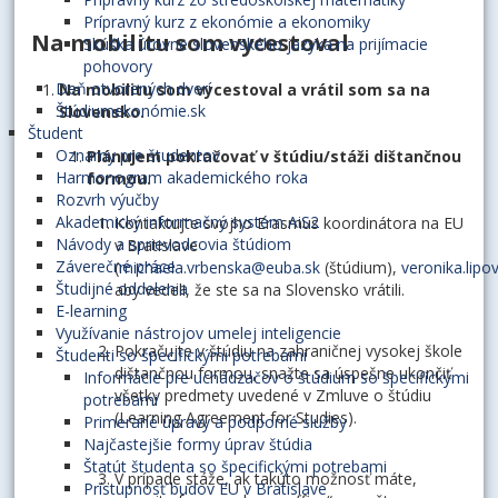
Prípravný kurz z ekonómie a ekonomiky
Na mobilitu som vycestoval
Skúška úrovne slovenského jazyka na prijímacie
pohovory
Deň otvorených dverí
Na mobilitu som vycestoval a vrátil som sa na
Štúdiumekonómie.sk
Slovensko.
Študent
Oznamy pre študentov
Plánujem pokračovať v štúdiu/stáži dištančnou
Harmonogram akademického roka
formou.
Rozvrh výučby
Akademický informačný systém AiS2
Kontaktujte svojho Erasmus koordinátora na EU
Návody a sprievodcovia štúdiom
v Bratislave
Záverečné práce
(
michaela.vrbenska@euba.sk
(štúdium),
veronika.lip
Študijné oddelenia
aby vedeli, že ste sa na Slovensko vrátili.
E-learning
Využívanie nástrojov umelej inteligencie
Pokračujte v štúdiu na zahraničnej vysokej škole
Študenti so špecifickými potrebami
dištančnou formou, snažte sa úspešne ukončiť
Informácie pre uchádzačov o štúdium so špecifickými
všetky predmety uvedené v Zmluve o štúdiu
potrebami
(Learning Agreement for Studies).
Primerané úpravy a podporné služby
Najčastejšie formy úprav štúdia
Štatút študenta so špecifickými potrebami
V prípade stáže, ak takúto možnosť máte,
Prístupnosť budov EU v Bratislave