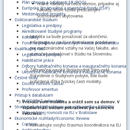
Plán obnovy a odolnosti SR (POO)
reálne náklady na cestu domov, prípadne aj
Európske štrukturálne a investičné fondy (EŠIF)
náklady, ktoré vznikli predčasným
Medzinárodné projekty
stornovaním ubytovania.
Doktorandské štúdium
Legislatíva a predpisy
Akreditované študijné programy
Mobilita sa bude považovať za ukončenú.
Kontakty
Informujte sa na EU v Bratislave u prodekana
Fond na podporu zahraničných mobilít doktorandov
pre medzinárodné vzťahy na Vašej fakulte, ako
Kvalifikačný rast
je možné pokračovať v štúdiu na Slovensku.
Legislatíva a predpisy
Habilitačné práce
Odbory habilitačného konania a inauguračného konania
Zahraničná vysoká škola/podnik Vám vydá
Ukončené habilitačné konania a inauguračné konania
Potvrdenie o študijnom pobyte, kde bude
Čestné tituly
potvrdená dĺžka fyzickej časti mobility.
Doctor honoris causa
Professor emeritus
Prístup k databázam
EUROSTAT mikrodáta
Prerušil som mobilitu a vrátil som sa domov. V
Stratégia ľudských zdrojov pre výskumníkov (HRS4R)
štúdiu/stáži budem pokračovať po skončení
Plán rodovej rovnosti na EU v Bratislave
reštrikcií.
Ekonomické rozhľady/Economic Review
Content
Kontaktujte svojho Erasmus koordinátora na EU
Archív obsahov