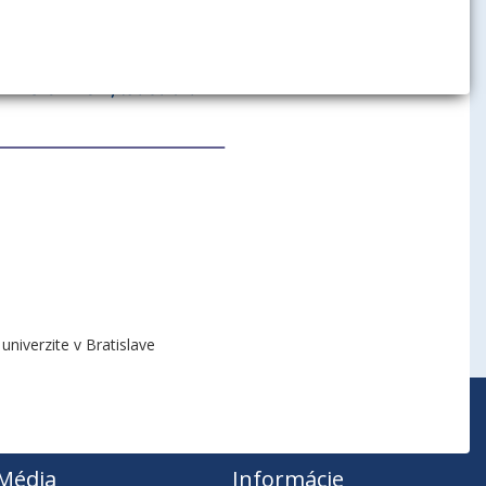
niverzite v Bratislave
Média
Informácie