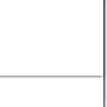
Detská ekonomická univerzita
Folklórny súbor EKONÓM
Slávia EU Bratislava
Brand Book EUBA
Promo materiály
Virtuálne prehliadky
Predajňa reklamných predmetov
Centrum komunikácie a vzťahov
s verejnosťou