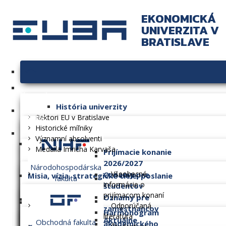
EKONOMICKÁ
UNIVERZITA V
BRATISLAVE
Univerzita
História univerzity
Fakulty
Rektori EU v Bratislave
Historické míľniky
Významní absolventi
Medaila Imricha Karvaša
Prijímacie konanie
2026/2027
Národohospodárska
Všeobecné
Oznamy pre
Misia, vízia, strategické ciele, poslanie
fakulta
informácie o
študentov
prijímacom konaní
Oznamy pre
Dlhodobý zámer
Odporúčaná
zamestnancov
Harmonogram
literatúra
Aktuálne
Obchodná fakulta
akademického