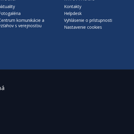
Aktuality
Kontakty
Fotogaléria
Helpdesk
Centrum komunikácie a
Vyhlásenie o prístupnosti
vzťahov s verejnosťou
Nastavenie cookies
ná