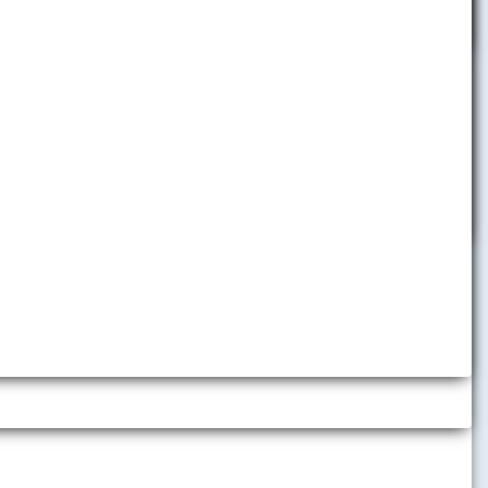
h inštitúcií