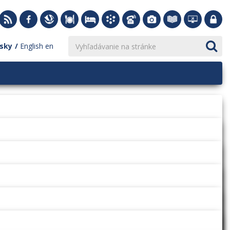
sky
English
en