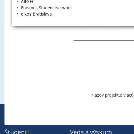
AIESEC
Erasmus Student Network
oikos Bratislava
Názov projektu: Viacú
Študenti
Veda a výskum