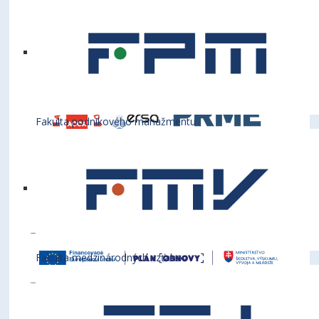
Fakulta podnikového manažmentu
Fakulta medzinárodných vzťahov