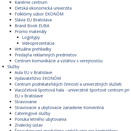
Kariérne centrum
Detská ekonomická univerzita
Folklórny súbor EKONÓM
Slávia EU Bratislava
Brand Book EUBA
Promo materiály
Logotypy
Videoprezentácia
Virtuálne prehliadky
Predajňa reklamných predmetov
Centrum komunikácie a vzťahov s verejnosťou
Služby
Aula EU v Bratislave
Vydavateľstvo EKONÓM
Centrum podnikateľských činností a univerzitných služieb
Viacúčelová športová hala - univerzitné športové centrum pri
EU v Bratislave
Stravovanie
Stravovacie a ubytovacie zariadenie Konventná
Cateringové služby
Ponuka letného ubytovania
Znalecký ústav
Špecializované modulárne vzdelávanie pre kontrolórov