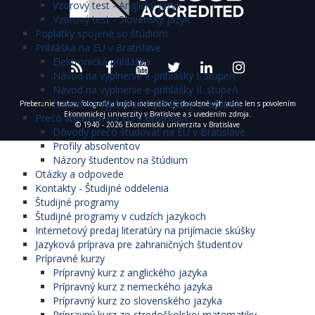
Vzorový test - Anglický jazyk
Vzorový test - Slovenský jazyk
Poplatky spojené so štúdiom
Prihláška na EU v Bratislave
Elektronická prihláška
Návod na vyplnenie e-prihlášky I. stupeň
Návod na vyplnenie e-prihlášky II. stupeň
Návod na vyplnenie e-prihlášky III. stupeň
Preberanie textov, fotografií a iných materiálov je dovolené výhradne len s povolením
Ekonomickej univerzity v Bratislave a s uvedením zdroja.
Prečo študovať na EU v Bratislave
© 1940 - 2026 Ekonomická univerzita v Bratislave
Dôvody prečo študovať na EU v Bratislave
Profily absolventov
Názory študentov na štúdium
Otázky a odpovede
Kontakty - Študijné oddelenia
Študijné programy
Študijné programy v cudzích jazykoch
Internetový predaj literatúry na prijímacie skúšky
Jazyková príprava pre zahraničných študentov
Prípravné kurzy
Prípravný kurz z anglického jazyka
Prípravný kurz z nemeckého jazyka
Prípravný kurz zo slovenského jazyka
Prípravný kurz zo stredoškolskej matematiky