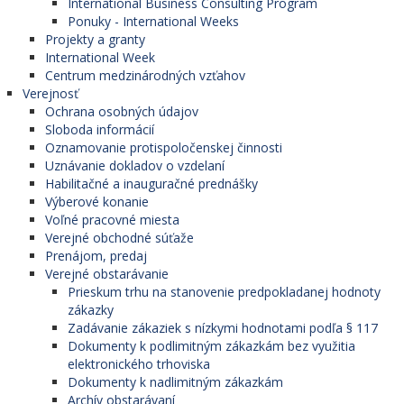
International Business Consulting Program
Ponuky - International Weeks
Projekty a granty
International Week
Centrum medzinárodných vzťahov
Verejnosť
Ochrana osobných údajov
Sloboda informácií
Oznamovanie protispoločenskej činnosti
Uznávanie dokladov o vzdelaní
Habilitačné a inauguračné prednášky
Výberové konanie
Voľné pracovné miesta
Verejné obchodné súťaže
Prenájom, predaj
Verejné obstarávanie
Prieskum trhu na stanovenie predpokladanej hodnoty
zákazky
Zadávanie zákaziek s nízkymi hodnotami podľa § 117
Dokumenty k podlimitným zákazkám bez využitia
elektronického trhoviska
Dokumenty k nadlimitným zákazkám
Archív obstarávaní