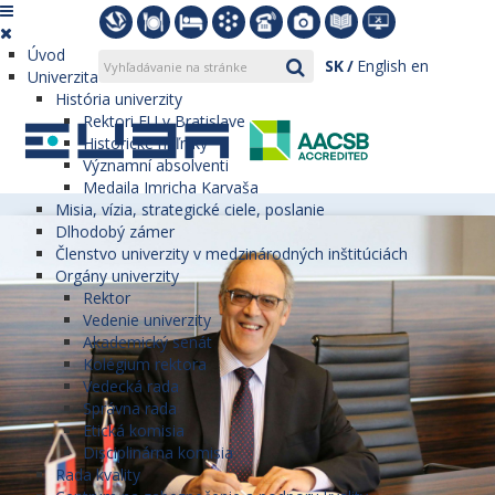
Úvod
SK
English
en
Univerzita
História univerzity
Rektori EU v Bratislave
Historické míľniky
Významní absolventi
Medaila Imricha Karvaša
Misia, vízia, strategické ciele, poslanie
Dlhodobý zámer
Členstvo univerzity v medzinárodných inštitúciách
Orgány univerzity
Rektor
Vedenie univerzity
Akademický senát
Kolégium rektora
Vedecká rada
Správna rada
Etická komisia
Disciplinárna komisia
Rada kvality