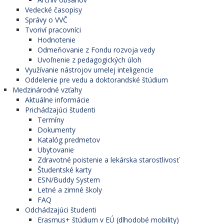
Vedecké časopisy
Správy o VVČ
Tvoriví pracovníci
Hodnotenie
Odmeňovanie z Fondu rozvoja vedy
Uvoľnenie z pedagogických úloh
Využívanie nástrojov umelej inteligencie
Oddelenie pre vedu a doktorandské štúdium
Medzinárodné vzťahy
Aktuálne informácie
Prichádzajúci študenti
Termíny
Dokumenty
Katalóg predmetov
Ubytovanie
Zdravotné poistenie a lekárska starostlivosť
Študentské karty
ESN/Buddy System
Letné a zimné školy
FAQ
Odchádzajúci študenti
Erasmus+ štúdium v EÚ (dlhodobé mobility)