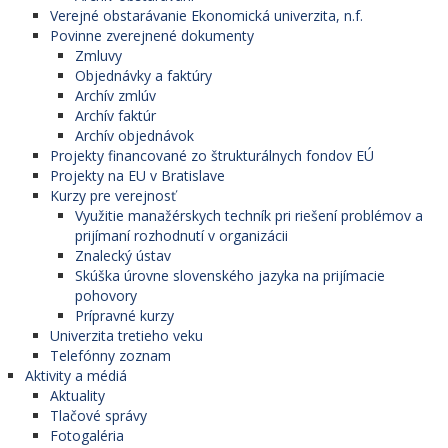
Verejné obstarávanie Ekonomická univerzita, n.f.
Povinne zverejnené dokumenty
Zmluvy
Objednávky a faktúry
Archív zmlúv
Archív faktúr
Archív objednávok
Projekty financované zo štrukturálnych fondov EÚ
Projekty na EU v Bratislave
Kurzy pre verejnosť
Využitie manažérskych techník pri riešení problémov a
prijímaní rozhodnutí v organizácii
Znalecký ústav
Skúška úrovne slovenského jazyka na prijímacie
pohovory
Prípravné kurzy
Univerzita tretieho veku
Telefónny zoznam
Aktivity a médiá
Aktuality
Tlačové správy
Fotogaléria