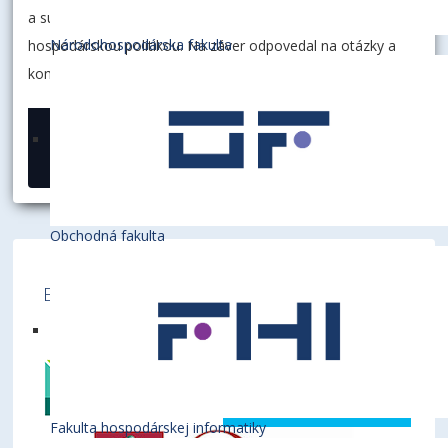
a súčasnosťou Švajčiarska, jeho domácou, zahraničnou a
Národohospodárska fakulta
hospodárskou politikou. Na záver odpovedal na otázky a
komentáre študentov.
03. marec 2015
Obchodná fakulta
Ekonomická univerzita v Bratislave je členom
týchto medzinárodných inštitúcií
Fakulta hospodárskej informatiky