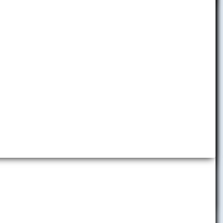
Detská ekonomická univerzita
Folklórny súbor EKONÓM
Slávia EU Bratislava
Brand Book EUBA
Promo materiály
Virtuálne prehliadky
Predajňa reklamných predmetov
skej Klubovne
Centrum komunikácie a vzťahov
s verejnosťou
ďakujem za