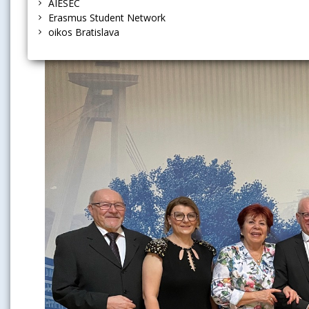
Ples seniorov v roku 2025.
AIESEC
Erasmus Student Network
oikos Bratislava