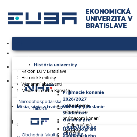
EKONOMICKÁ
UNIVERZITA V
BRATISLAVE
Univerzita
História univerzity
Fakulty
Rektori EU v Bratislave
Historické míľniky
Významní absolventi
Medaila Imricha Karvaša
Prijímacie konanie
2026/2027
Národohospodárska
Všeobecné
Oznamy pre
Misia, vízia, strategické ciele, poslanie
fakulta
informácie o
študentov
prijímacom konaní
Oznamy pre
Dlhodobý zámer
Odporúčaná
zamestnancov
Harmonogram
literatúra
Aktuálne
Obchodná fakulta
akademického