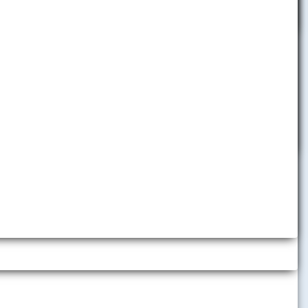
aša
aktivít.
ny Univerzity
ratislavy.
y podnikového
atislave,
 Molnárovú
i,
sko
i 3. ročníka
d sa tešiť na