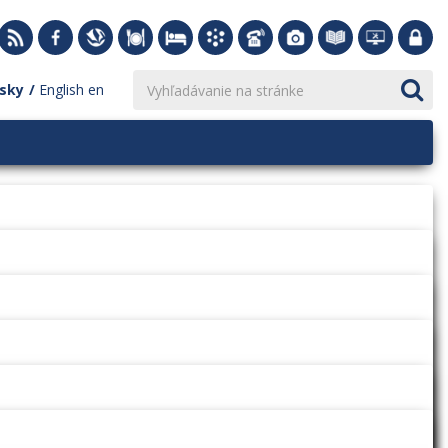
sky
English
en