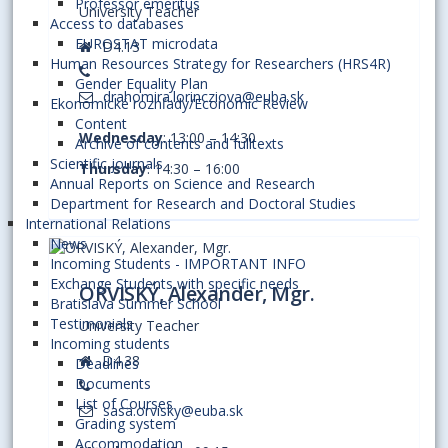
Professor emeritus
University Teacher
Access to databases
EUROSTAT microdata
D4.13
Human Resources Strategy for Researchers (HRS4R)
Gender Equality Plan
drahomira.lorincziova@euba.sk
Ekonomické rozhľady/Economic Review
Content
Wednesday
: 13:00 – 14:30
Archive of contents and fulltexts
Scientific journals
Thursday
: 14:30 – 16:00
Annual Reports on Science and Research
Department for Research and Doctoral Studies
International Relations
News
Incoming Students - IMPORTANT INFO
Exchange Students with specific needs
ORVISKÝ, Alexander, Mgr.
Bratislava Summer School
Testimonials
University Teacher
Incoming students
D4.38
Deadlines
Documents
List of Courses
sasa.orvisky@euba.sk
Grading system
Accommodation