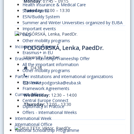
Monday
: 07:45 – 09:15
Health Insurance & Medical Care
Tuesday
: 12:00 – 13:30
Student cards
ESN/Buddy System
Summer and Winter Universities organized by EUBA
Important events
FAQ
Other mobility programs
Incoming Employees
PODGÓRSKÁ, Lenka, PaedDr.
Erasmus+ in EU
University Teacher
Erasmus+ Internship/Traineeship Offer
All the important information
D4.38
Other mobility programs
Partner institutions and international organizations
Erasmus+
lenka.podgorska@euba.sk
Framework Agreements
Current Offers
Wednesday:
12:30 – 14:00
Central Europe Connect
Thursday:
12:00 - 13:30
Diplomacy in Practice
Offers - International Weeks
International Week
International Office
National Scholarship Programme