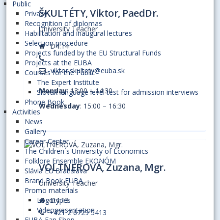
Public
ŠKULTÉTY, Viktor, PaedDr.
Privacy
Recognition of diplomas
University Teacher
Habilitation and inaugural lectures
Selection procedure
D4.14
Projects funded by the EU Structural Funds
Projects at the EUBA
viktor.skultety@euba.sk
Courses for the Public
The Expert Institute
Monday
: 13:00 – 14:30
Slovak language level test for admission interviews
Phone Book
Wednesday
: 15:00 – 16:30
Activities
News
Gallery
Career Center
The Children´s University of Economics
Folklore Ensemble EKONÓM
VOLTNEROVÁ, Zuzana, Mgr.
Slávia EU Bratislava
Brand Book EUBA
University Teacher
Promo materials
D4.13
Logotypes
Videopresentation
+421 2 6729 5413
EUBA Fan Shop