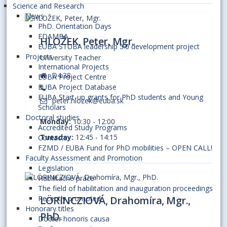
Science and Research
News
PhD. Orientation Days
EDAMBA
HLOŽEK, Peter, Mgr.
EUBA STUBA leadership 5.0 development project
Projects
University Teacher
International Projects
D4.38
EUBA Project Centre
EUBA Project Database
EUBA Start-up grants for PhD students and Young
peter.hlozek@euba.sk
Scholars
Doctoral studies
Monday:
10:30 - 12:00
Accredited Study Programs
Tuesday:
12:45 - 14:15
Contacts
FZMD / EUBA Fund for PhD mobilities – OPEN CALL!
Faculty Assessment and Promotion
Legislation
Habilitačné práce
The field of habilitation and inauguration proceedings
LÖRINCZIOVÁ, Drahomíra, Mgr.,
Recently promoted
Honorary titles
PhD.
Doctor honoris causa