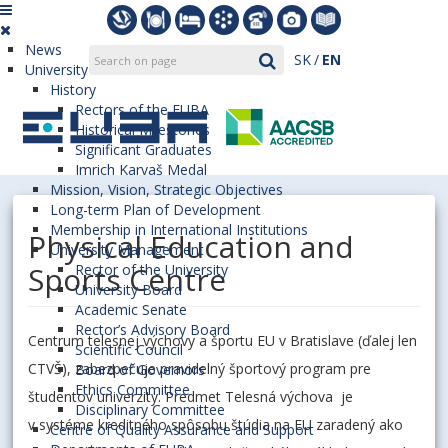
News
SK
EN
University
History
Rectors of the EUBA
Historical Milestones
Significant Graduates
Imrich Karvaš Medal
Mission, Vision, Strategic Objectives
Long-term Plan of Development
Membership in International Institutions
Physical Education and
University Management
Sports Centre
Rector of the University
University Board
Academic Senate
Rector’s Advisory Board
Centrum telesnej výchovy a športu EU v Bratislave (ďalej len
Scientific Council
CTVŠ), zabezpečuje pravidelný športový program pre
Board of Governors
Ethics Committee
študentov univerzity. Predmet Telesná výchova je
Disciplinary Committee
v systéme kreditného spôsobu štúdia na EU zaradený ako
Centre of Quality Assurance and Support