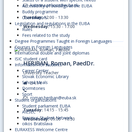
katarina.peliova@euba.sk
Accessibility of buildings at the EUBA
Buddy programme
Tuesday:
12:00 - 13:30
Coordinators
Legislation and regulations in the EUBA
Wednesday:
15:30 - 17:00
Rules
Fees related to the study
Degree Programmes Taught in Foreign Languages
Courses in Foreign Languages
International double and joint diplomas
ISIC student card
HERIBAN, Roman, PaedDr.
Information for students
Career Center
University Teacher
Slovak Economic Library
School Meals
D4.14
Dormitories
Sport
roman.heriban@euba.sk
Student organizations
Student parliament EUBA
Tuesday:
14:15 - 15:45
AIESEC
Erasmus Student Network
Wednesday:
09:00 - 10:30
oikos Bratislava
EURAXESS Welcome Centre