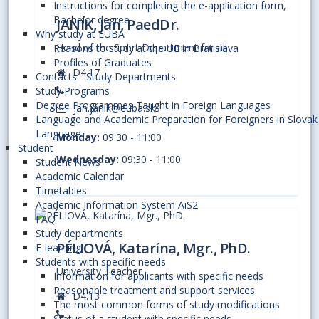
Instructions for completing the e-application form,
Bachelor degree
JANÍK, Ján, PaedDr.
Why study at EUBA
Head of the Sport Department for all
Reasons to study at the UE in Bratislava
Profiles of Graduates
D4.17
Contacts - Study Departments
Study Programs
Degree Programmes Taught in Foreign Languages
jan.janik@euba.sk
Language and Academic Preparation for Foreigners in Slovak
Language
Monday:
09:30 - 11:00
Student
Wednesday:
09:30 - 11:00
Student News
Academic Calendar
Timetables
Academic Information System AiS2
FAQ
Study departments
PÉLIOVÁ, Katarína, Mgr., PhD.
E-learning
Students with specific needs
University Teacher
Information for applicants with specific needs
Reasonable treatment and support services
D4.13
The most common forms of study modifications
Status of a student with specific needs