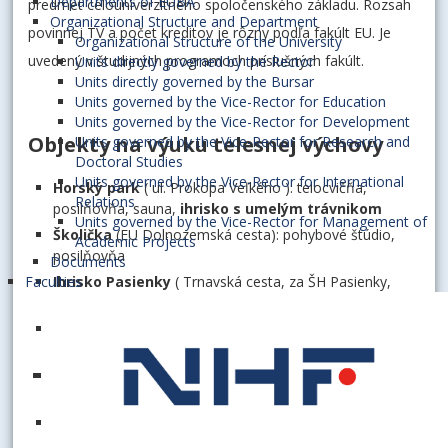
Departments of EUBA
predmet celouniverzitného spoločenského základu. Rozsah
Organizational Structure and Department
povinnej TV a počet kreditov je rôzny podľa fakúlt EU. Je
Organizational Structure of the University
uvedený v študijných programoch príslušných fakúlt.
Units directly governed by the Rector
Units directly governed by the Bursar
Units governed by the Vice-Rector for Education
Units governed by the Vice-Rector for Development
Objekty na výuku telesnej výchovy
Units governed by the Vice-Rector for Research and
Doctoral Studies
Units governed by the Vice-Rector for International
Horský park
( ul. Prokopa Veľkého ): telocvičňa,
Relations
posilňovňa, sauna,
ihrisko s umelým trávnikom
Units governed by the Vice-Rector for Management of
Školička
(EU Dolnozemská cesta): pohybové štúdio,
Academic Projects
posilňovňa
Documents
Faculties
Ihrisko Pasienky
( Trnavská cesta, za ŠH Pasienky,
autobus č.98 ): futbal
Plaváreň Pasienky
- ( Junácka č.4, autobus č.98 ):
plávanie, aqua aerobik
Slávia AGROFERT
- ( Májová 1, Petržalka/ za EU ):
bedminton, tenis
ŠH Mladosť
- ( Trnavská cesta ) - hádzaná, futsal