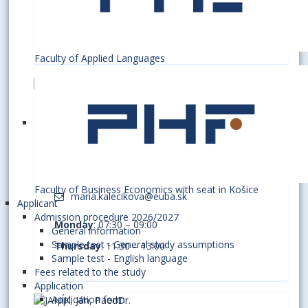
Monday:
10:00 - 11:30
Wednesday:
10:00 - 11:30
Faculty of Applied Languages
KALEČÍKOVÁ, Mária, PaedDr.
secretary, Head of Sport Department for All
D4.17
Faculty of Business Economics with seat in Košice
maria.kalecikova@euba.sk
Applicant
Admission procedure 2026/2027
Monday
: 07:30 – 09:00
General information
Sample test - General study assumptions
Thursday
: 11:30 – 13:00
Sample test - English language
Fees related to the study
Application
Application form