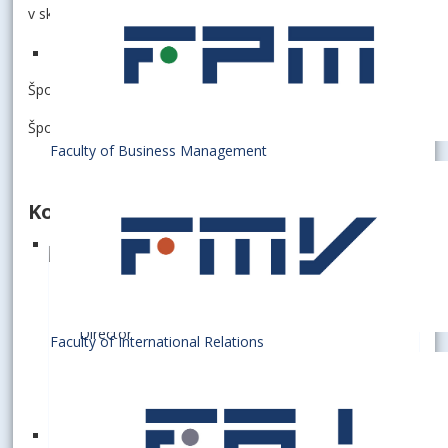
v skúšobnom období a sú nepovinné.
Šport a pohybové aktivity pre študentov
Šport a pohybové aktivity pre zamestnancov
Faculty of Business Management
Kontakty
DUBOVSKÝ, Július, PaedDr.
Director
Faculty of International Relations
D4.33
+421 2 6729 5433
julius.dubovsky@euba.sk