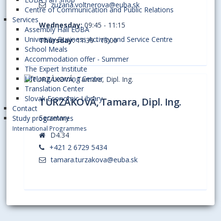
zuzana.voltnerova@euba.sk
Centre of Communication and Public Relations
Services
Wednesday:
09:45 - 11:15
Assembly Hall EUBA
University Business Activity and Service Centre
Thursday:
11:30 - 13:00
School Meals
Accommodation offer - Summer
The Expert Institute
Lifelong Learning Center
Translation Center
Slovak Economic Library
TURZÁKOVÁ, Tamara, Dipl. Ing.
Contact
Secretary
Study programmes
International Programmes
D4.34
+421 2 6729 5434
tamara.turzakova@euba.sk