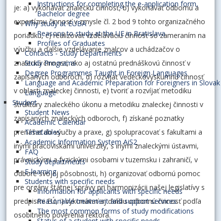
Instructions for completing the e-application form,
je: a) vykonávať znaleckú činnosť, b) vykonávať odbornú a
Bachelor degree
expertíznu činnosť v zmysle čl. 2 bod 9 tohto organizačného
Why study at EUBA
Reasons to study at the UE in Bratislava
poriadku, c) realizovať vzdelávaciu činnosť so zameraním na
Profiles of Graduates
výučbu a ďalšie vzdelávanie znalcov a uchádzačov o
Contacts - Study Departments
znaleckú činnosť, ako aj ostatnú prednáškovú činnosť v
Study Programs
Degree Programmes Taught in Foreign Languages
zapísaných odboroch, d) rozvíjať vedeckovýskumnú činnosť
Language and Academic Preparation for Foreigners in Slovak
v oblasti znaleckej činnosti, e) tvoriť a rozvíjať metodiku
Language
Student
štruktúry znaleckého úkonu a metodiku znaleckej činnosti v
Student News
zapísaných znaleckých odboroch, f) získané poznatky
Academic Calendar
prenášať do výučby a praxe, g) spolupracovať s fakultami a
Timetables
Academic Information System AiS2
inými pracoviskami univerzity, s inými znaleckými ústavmi,
FAQ
právnickými a fyzickými osobami v tuzemsku i zahraničí, v
Study departments
E-learning
odbore svojej pôsobnosti, h) organizovať odbornú pomoc
Students with specific needs
pre orgány štátnej správy pri harmonizácii našej legislatívy s
Information for applicants with specific needs
predpismi EÚ, i) vykonávať aj ďalšiu odbornú činnosť podľa
Reasonable treatment and support services
The most common forms of study modifications
osobitného poverenia rektora.
Status of a student with specific needs