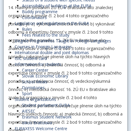
Accessibility of buildings at the EUBA
14. Hlavným poslaním ZÚ EU v Bratislave ako znaleckej
Buddy programme
organizácie v zmysle čl. 2 bod 4 tohto organizačného
Coordinators
Legislation and regulations in the EUBA
poriadku je: a) vykonávať znaleckú činnosť, b) vykonávať
Rules
odbornú a expertíznu činnosť v zmysle čl. 2 bod 9 tohto
Fees related to the study
organizačného poriadku. 15. ZÚ EU v Bratislave ako
Degree Programmes Taught in Foreign Languages
Courses in Foreign Languages
znalecký ústav v zmysle čl. 2 bod 3 tohto organizačného
International double and joint diplomas
poriadku zabezpečuje plnenie úloh na týchto hlavných
ISIC student card
Information for students
úsekoch činnosti: a) znalecká činnosť, b) odborná a
Career Center
expertízna činnosť v zmysle čl. 2 bod 9 tohto organizačného
Slovak Economic Library
poriadku, c) vzdelávacia činnosť, d) vedeckovýskumná
School Meals
Dormitories
činnosť, e) metodická činnosť. 16. ZÚ EU v Bratislave ako
Sport
znalecká organizácia v zmysle čl. 2 bod 4 tohto
Student organizations
Student parliament EUBA
organizačného poriadku zabezpečuje plnenie úloh na týchto
AIESEC
hlavných úsekoch činnosti: a) znalecká činnosť, b) odborná a
Erasmus Student Network
expertízna činnosť v zmysle čl. 2 bod 9 tohto organizačného
oikos Bratislava
EURAXESS Welcome Centre
poriadku.