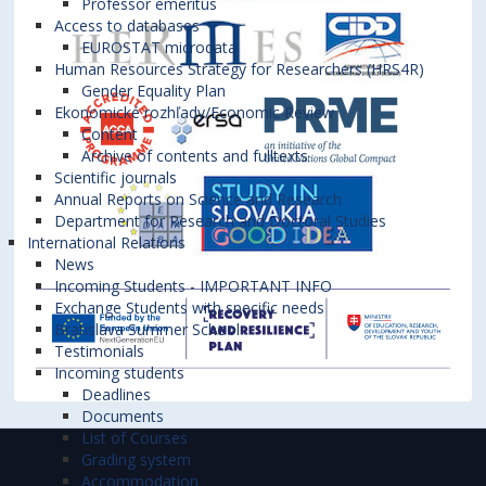
Professor emeritus
Access to databases
EUROSTAT microdata
Human Resources Strategy for Researchers (HRS4R)
Gender Equality Plan
Ekonomické rozhľady/Economic Review
Content
Archive of contents and fulltexts
Scientific journals
Annual Reports on Science and Research
Department for Research and Doctoral Studies
International Relations
News
Incoming Students - IMPORTANT INFO
Exchange Students with specific needs
Bratislava Summer School
Testimonials
Incoming students
Deadlines
Documents
List of Courses
Grading system
Accommodation