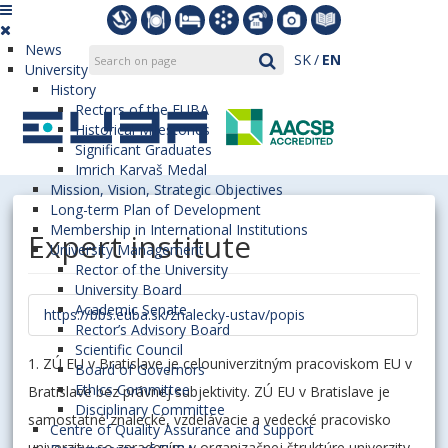
News
SK
EN
University
History
Rectors of the EUBA
Historical Milestones
Significant Graduates
Imrich Karvaš Medal
Mission, Vision, Strategic Objectives
Long-term Plan of Development
Membership in International Institutions
Expert institute
University Management
Rector of the University
University Board
Academic Senate
https://bbs.euba.sk/znalecky-ustav/popis
Rector’s Advisory Board
Scientific Council
1. ZÚ EU v Bratislave je celouniverzitným pracoviskom EU v
Board of Governors
Ethics Committee
Bratislave bez právnej subjektivity. ZÚ EU v Bratislave je
Disciplinary Committee
samostatné znalecké, vzdelávacie a vedecké pracovisko
Centre of Quality Assurance and Support
univerzity, so zaradením v organizačnej štruktúre univerzity