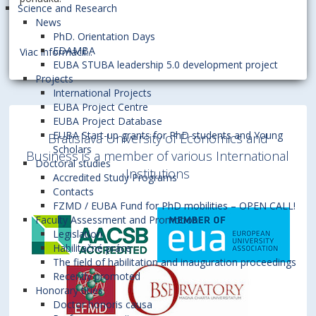
Science and Research
News
PhD. Orientation Days
EDAMBA
Viac informácií...
EUBA STUBA leadership 5.0 development project
Projects
International Projects
EUBA Project Centre
EUBA Project Database
EUBA Start-up grants for PhD students and Young
Bratislava University of Economics and
Scholars
Business is a member of various International
Doctoral studies
Institutions
Accredited Study Programs
Contacts
FZMD / EUBA Fund for PhD mobilities – OPEN CALL!
Faculty Assessment and Promotion
Legislation
Habilitačné práce
The field of habilitation and inauguration proceedings
Recently promoted
Honorary titles
Doctor honoris causa