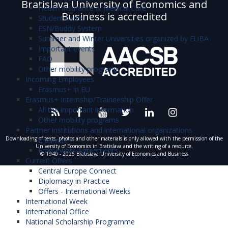
Bratislava University of Economics and
Health Insurance & Medical Care
Business is accredited
Student cards
ESN/Buddy System
Summer and Winter Universities organized by EUBA
Important events
FAQ
Other mobility programs
Incoming Employees
Erasmus+ in EU
Erasmus+ Internship/Traineeship Offer
All the important information
Other mobility programs
Partner institutions and international organizations
Downloading of texts, photos and other materials is only allowed with the permission of the
Erasmus+
University of Economics in Bratislava and the writing of a resource.
Framework Agreements
© 1940 - 2026 Bratislava University of Economics and Business
Current Offers
Central Europe Connect
Diplomacy in Practice
Offers - International Weeks
International Week
International Office
National Scholarship Programme