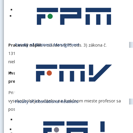
softvérových riešení pre aplikáciu štatistických metód,
v pedagogickej oblasti orientované na problematiku
aplikácie metód matematickej a hospodárskej štatistiky
s využitím softvérových riešení.
Faculty of Business Management
Pracovná náplň:
v súlade s § 75, ods. 3) zákona č.
131/2002 Z. z. o vysokých školách a o zmene a doplnení
niektorých zákonov v znení neskorších predpisov.
Kvalifikačné predpoklady a osobitné kvalifikačné
predpoklady:
Pri výberovom konaní na obsadenie pracovných miest
vysokoškolských učiteľov na funkčnom mieste profesor sa
Faculty of International Relations
posudzujú najmä tieto kritériá:
VŠ vzdelanie v príslušnom študijnom odbore, ukončené
VŠ vzdelanie 3. stupňa,