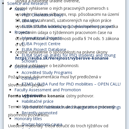
jazyka a následne úradne overené,
Science and Research
čestné vyhlásenie o iných pracovných pomeroch s
News
vysokými školami sídliacimi, resp. pôsobiacimi na území
PhD. Orientation Days
SR, ako aj v zahraničí, uzatvorených na výkon práce
EDAMBA
vysokoškolského učiteľa, resp. výskumného pracovníka
EUBA STUBA leadership 5.0 development project
Projects
s uvedením údaja o týždennom pracovnom čase na
International Projects
účely preukázania skutočnosti podľa § 74 ods. 5 zákona
EUBA Project Centre
o VŠ,
EUBA Project Database
čestné vyhlásenie o spôsobilosti na právne úkony
EUBA Start-up grants for PhD students and Young
https://euba.sk/verejnost/vyberove-konanie
Scholars
čestné vyhlásenie o bezúhonnosti.
Doctoral studies
Accredited Study Programs
Požadovaná dokumentácia musí byť predložená v
Contacts
FZMD / EUBA Fund for PhD mobilities – OPEN CALL!
slovenskom jazyku.
Faculty Assessment and Promotion
Legislation
Forma výberového konania
: ústny pohovor.
Habilitačné práce
Termín výberového konania bude záujemcom oznámený
The field of habilitation and inauguration proceedings
Recently promoted
písomnou pozvánkou.
Honorary titles
Doctor honoris causa
Uvedené materiály treba doručiť do troch týždňov od