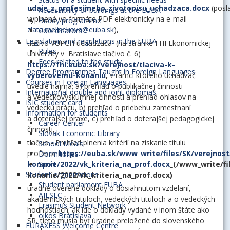
udaje_z_profesijneho_zivotopisu_uchadzaca.docx
(posl
Accessibility of buildings at the EUBA
vyplnené vo formáte PDF elektronicky na e-mail
Buddy programme
zlata.melisekova@euba.sk
),
Coordinators
Legislation and regulations in the EUBA
tlačivo VUPCH uchádzača (na stránke FHI Ekonomickej
Rules
univerzity v Bratislave tlačivo č. 6)
Fees related to the study
https://fhi.euba.sk/verejnost/tlaciva-k-
Degree Programmes Taught in Foreign Languages
vyberovemu-konaniu
,
v rámci ktorého uchádzač
Courses in Foreign Languages
uvedie najmä: a) prehľad o publikačnej činnosti
International double and joint diplomas
a vedeckovýskumnej činnosti a prehľad ohlasov na
ISIC student card
vedeckú prácu, b) prehľad o priebehu zamestnaní
Information for students
a doterajšej praxe, c) prehľad o doterajšej pedagogickej
Career Center
činnosti,
Slovak Economic Library
tlačivo - Prehľad plnenia kritérií na získanie titulu
School Meals
profesor
https://euba.sk/www_write/files/SK/verejnos
Dormitories
konanie/2022/vk_kriteria_na_prof.docx
_(/www_write/fi
Sport
Student organizations
konanie/2022/vk_kriteria_na_prof.docx)
Student parliament EUBA
úradne overené doklady o dosiahnutom vzdelaní,
AIESEC
akademických tituloch, vedeckých tituloch a o vedeckých
Erasmus Student Network
hodnostiach; ak ide o doklady vydané v inom štáte ako
oikos Bratislava
SR, tieto musia byť úradne preložené do slovenského
EURAXESS Welcome Centre