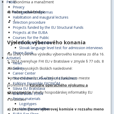
Ekonómia a manažment
Public
Privacy
d) Počet uchádzačov
:
Recognition of diplomas
Habilitation and inaugural lectures
1
Selection procedure
Projects funded by the EU Structural Funds
Projects at the EUBA
Courses for the Public
Výsledok výberového konania
The Expert Institute
Slovak language level test for admission interviews
Phone Book
Na účely overenia výsledku výberového konania zo dňa 16.
Activities
5. 2024 zverejňuje FHI EU v Bratislave v zmysle § 77 ods. 8
News
Gallery
zákona o vysokých školách nasledovné:
Career Center
1 pracovné miesto VŠ učiteľa na funkčnom mieste
The Children´s University of Economics
Folklore Ensemble EKONÓM
profesora na
Katedre operačného výskumu a
Slávia EU Bratislava
ekonometrie
Fakulty hospodárskej informatiky EU
Brand Book EUBA
Promo materials
v Bratislave
Logotypes
Videopresentation
a) Zoznam členov výberovej komisie v rozsahu meno
EUBA Fan Shop