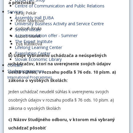
a priezvisko:
Centre of Communication and Public Relations
Services
Juraj Pekár
Assembly Hall EUBA
Peter Markovič
University Business Activity and Service Centre
Ľudovít Pinda
School Meals
Accommodation offer - Summer
Luboš Marek
The Expert Institute
Eva Rublíková
Lifelong Learning Center
Translation Center
b) Údaje vybraného uchádzača a neúspešných
Slovak Economic Library
uchádzačov, ktorí na uverejnenie svojich údajov
Contact
Study programmes
udelili súhlas, v rozsahu podľa § 76 ods. 10 písm. a)
International Programmes
zákona o vysokých školách:
Jeden uchádzač neudelil súhlas k uverejneniu svojich
osobných údajov v rozsahu podľa § 76 ods. 10 písm. a)
zákona o vysokých školách
c) Názov študijného odboru, v ktorom má vybraný
uchádzač pôsobiť