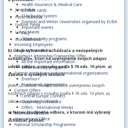
Health Insurance & Medical Care
Juraj Pekár
Student cards
ESN/Buddy System
Peter Markovič
Summer and Winter Universities organized by EUBA
Ľudovít Pinda
Important events
Luboš Marek
FAQ
Other mobility programs
Eva Rublíková
Incoming Employees
Erasmus+ in EU
b) Údaje vybraného uchádzača a neúspešných
Erasmus+ Internship/Traineeship Offer
uchádzačov, ktorí na uverejnenie svojich údajov
All the important information
udelili súhlas, v rozsahu podľa § 76 ods. 10 písm. a)
Other mobility programs
Partner institutions and international organizations
zákona o vysokých školách:
Erasmus+
Framework Agreements
Jeden uchádzač neudelil súhlas k uverejneniu svojich
Current Offers
osobných údajov v rozsahu podľa § 76 ods. 10 písm. a)
Central Europe Connect
zákona o vysokých školách
Diplomacy in Practice
Offers - International Weeks
c) Názov študijného odboru, v ktorom má vybraný
International Week
International Office
uchádzač pôsobiť
National Scholarship Programme