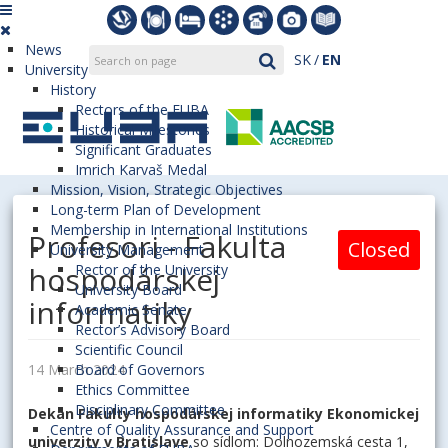
News
SK
EN
University
History
Rectors of the EUBA
Historical Milestones
Significant Graduates
Imrich Karvaš Medal
Mission, Vision, Strategic Objectives
Long-term Plan of Development
Membership in International Institutions
Profesori - Fakulta
Closed
University Management
hospodárskej
Rector of the University
University Board
informatiky
Academic Senate
Rector’s Advisory Board
Scientific Council
14 March 2024
Board of Governors
Ethics Committee
Disciplinary Committee
Dekan Fakulty hospodárskej informatiky Ekonomickej
Centre of Quality Assurance and Support
univerzity v Bratislave
so sídlom: Dolnozemská cesta 1,