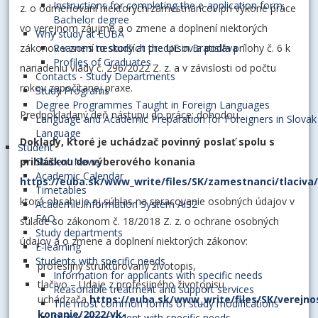
Instructions for completing the e-application form,
z. o odmeňovaní niektorých zamestnancov pri výkone práce
Bachelor degree
vo verejnom záujme a o zmene a doplnení niektorých
Why study at EUBA
zákonov v znení neskorších predpisov a podľa prílohy č. 6 k
Reasons to study at the UE in Bratislava
Profiles of Graduates
nariadeniu vlády č. 296/2022 Z. z. a v závislosti od počtu
Contacts - Study Departments
rokov započítanej praxe.
Study Programs
Degree Programmes Taught in Foreign Languages
Predpokladaný deň nástupu do práce: dohodou.
Language and Academic Preparation for Foreigners in Slovak
Language
Doklady, ktoré je uchádzač povinný poslať spolu s
Student
prihláškou
do výberového konania
Student News
Academic Calendar
https://euba.sk/www_write/files/SK/zamestnanci/tlaciva/
Timetables
ktorá obsahuje aj súhlas na spracovanie osobných údajov v
Academic Information System AiS2
FAQ
súlade so zákonom č. 18/2018 Z. z. o ochrane osobných
Study departments
údajov a o zmene a doplnení niektorých zákonov:
E-learning
Students with specific needs
profesijný štruktúrovaný životopis,
Information for applicants with specific needs
tlačivo – Údaje z profesijného životopisu
Reasonable treatment and support services
uchádzača
https://euba.sk/www_write/files/SK/verejno
The most common forms of study modifications
konanie/2022/vk-
Status of a student with specific needs