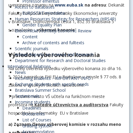
Professor emeritus
uverejnenia oznamu na
www.euba.sk
na adresu
: Dekanát
Access to databases
EUROSTAT microdata
Fakulty hospodárskej informatiky Ekonomickej univerzity
Human Resources Strategy for Researchers (HRS4R)
v Bratislave, Dolnozemská cesta 1, 852 35 Bratislava 5
Gender Equality Plan
s označením „
výberové konanie
“.
Ekonomické rozhľady/Economic Review
Content
Archive of contents and fulltexts
Scientific journals
Výsledok výberového konania
Annual Reports on Science and Research
Department for Research and Doctoral Studies
International Relations
Na účely overenia výsledku výberového konania zo dňa 16.
News
5. 2024 zverejňuje FHI EU v Bratislave v zmysle § 77 ods. 8
Incoming Students - IMPORTANT INFO
Exchange Students with specific needs
zákona o vysokých školách nasledovné:
Bratislava Summer School
Testimonials
1 pracovné miesto VŠ učiteľa na funkčnom mieste
Incoming students
profesora na
Katedre účtovníctva a audítorstva
Fakulty
Deadlines
hospodárskej informatiky EU v Bratislave
Documents
List of Courses
a) Zoznam členov výberovej komisie v rozsahu meno
Grading system
Accommodation
a priezvisko: