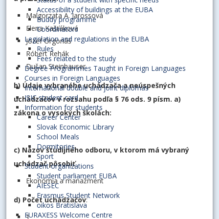
Accessibility of buildings at the EUBA
Malgorzata A. Jarossová
Buddy programme
Elena Kašťáková
Coordinators
Legislation and regulations in the EUBA
Jozef Orgonáš
Rules
Róbert Rehák
Fees related to the study
Dušan Steinhauser
Degree Programmes Taught in Foreign Languages
Courses in Foreign Languages
b) Údaje vybraného uchádzača a neúspešných
International double and joint diplomas
ISIC student card
uchádzačov v rozsahu podľa § 76 ods. 9 písm. a)
Information for students
zákona o vysokých školách:
Career Center
Slovak Economic Library
School Meals
Dormitories
c) Názov študijného odboru, v ktorom má vybraný
Sport
uchádzač pôsobiť
Student organizations
Student parliament EUBA
Ekonómia a manažment
AIESEC
Erasmus Student Network
d) Počet uchádzačov
:
oikos Bratislava
EURAXESS Welcome Centre
1