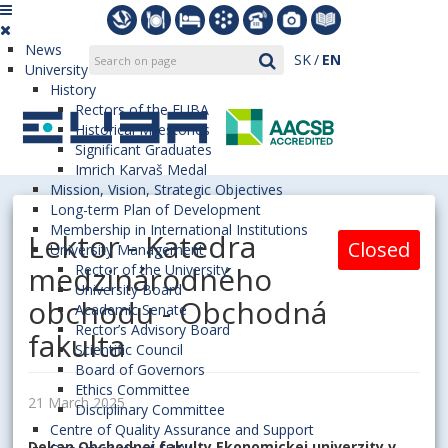
News
SK
EN
University
History
Rectors of the EUBA
Historical Milestones
Significant Graduates
Imrich Karvaš Medal
Mission, Vision, Strategic Objectives
Long-term Plan of Development
Membership in International Institutions
Lektor - Katedra
Closed
University Management
medzinárodného
Rector of the University
University Board
obchodu - Obchodná
Academic Senate
Rector’s Advisory Board
fakulta
Scientific Council
Board of Governors
Ethics Committee
21 March 2025
Disciplinary Committee
Centre of Quality Assurance and Support
Dekan Obchodnej fakulty Ekonomickej univerzity v