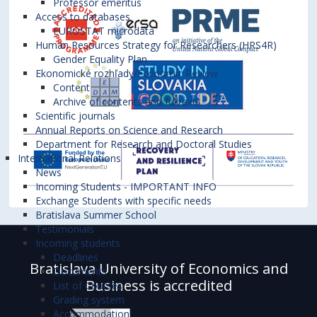
Professor emeritus
Access to databases
EUROSTAT microdata
Human Resources Strategy for Researchers (HRS4R)
Gender Equality Plan
Ekonomické rozhľady/Economic Review
Content
Archive of contents and fulltexts
Scientific journals
Annual Reports on Science and Research
Department for Research and Doctoral Studies
International Relations
News
Incoming Students - IMPORTANT INFO
Exchange Students with specific needs
Bratislava Summer School
Testimonials
Incoming students
Deadlines
Bratislava University of Economics and
Documents
Business is accredited
List of Courses
Grading system
Accommodation