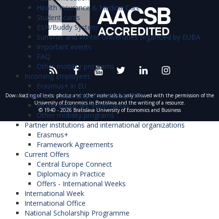
Health Insurance & Medical Care
Student cards
ESN/Buddy System
Summer and Winter Universities organized by EUBA
Important events
FAQ
Other mobility programs
Incoming Employees
Erasmus+ in EU
Erasmus+ Internship/Traineeship Offer
Downloading of texts, photos and other materials is only allowed with the permission of the
University of Economics in Bratislava and the writing of a resource.
All the important information
© 1940 - 2026 Bratislava University of Economics and Business
Other mobility programs
Partner institutions and international organizations
Erasmus+
Framework Agreements
Current Offers
Central Europe Connect
Diplomacy in Practice
Offers - International Weeks
International Week
International Office
National Scholarship Programme