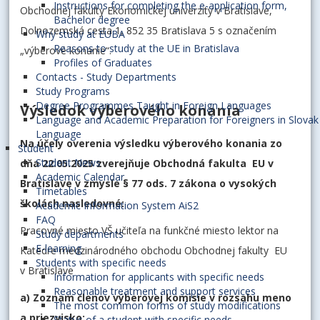
Instructions for completing the e-application form,
Obchodnej fakulty Ekonomickej univerzity v Bratislave,
Bachelor degree
Dolnozemská cesta 1, 852 35 Bratislava 5 s označením
Why study at EUBA
Reasons to study at the UE in Bratislava
„výberové konanie“.
Profiles of Graduates
Contacts - Study Departments
Study Programs
Degree Programmes Taught in Foreign Languages
Výsledok výberového konania
Language and Academic Preparation for Foreigners in Slovak
Language
Na účely overenia výsledku výberového konania zo
Student
Student News
dňa 22.05.2025 zverejňuje Obchodná fakulta EU v
Academic Calendar
Bratislave v zmysle § 77 ods. 7 zákona o vysokých
Timetables
školách nasledovné:
Academic Information System AiS2
FAQ
Pracovné miesto VŠ učiteľa na funkčné miesto lektor na
Study departments
E-learning
Katedre medzinárodného obchodu Obchodnej fakulty EU
Students with specific needs
v Bratislave
Information for applicants with specific needs
Reasonable treatment and support services
a) Zoznam členov výberovej komisie v rozsahu meno
The most common forms of study modifications
a priezvisko:
Status of a student with specific needs