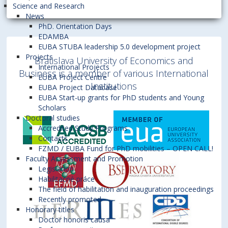
Science and Research
News
PhD. Orientation Days
EDAMBA
EUBA STUBA leadership 5.0 development project
Projects
Bratislava University of Economics and
International Projects
Business is a member of various International
EUBA Project Centre
Institutions
EUBA Project Database
EUBA Start-up grants for PhD students and Young
Scholars
Doctoral studies
Accredited Study Programs
Contacts
FZMD / EUBA Fund for PhD mobilities – OPEN CALL!
Faculty Assessment and Promotion
Legislation
Habilitačné práce
The field of habilitation and inauguration proceedings
Recently promoted
Honorary titles
Doctor honoris causa