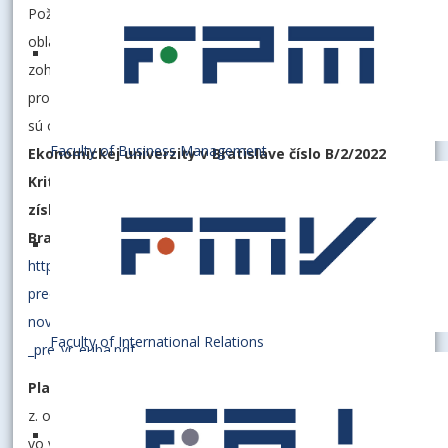
Požiadavky na obsadenie funkčného miesta profesor v
oblasti pedagogickej činnosti a v oblasti tvorivej činnosti
zohľadňujú požadovanú úroveň kritérií na získanie titulu
profesor v rámci inauguračných konaní na EU v Bratislave a
sú obsahom prílohy č. 5
Vnútorného predpisu
Faculty of Business Management
Ekonomickej univerzity v Bratislave číslo B/2/2022
Kritériá na získanie titulu docent a kritériá na
získanie titulu profesor na Ekonomickej univerzite v
Bratislave
https://euba.sk/www_write/files/SK/docs/vnutorne-
predpisy/2022-
nove/2022_b_2_2022_kriteria_na_ziskanie_titulu_docent_a_profes
Faculty of International Relations
_pre_vr_euba.pdf
Platové podmienky:
v súlade so zákonom č. 553/2003 Z.
z. o odmeňovaní niektorých zamestnancov pri výkone práce
vo verejnom záujme a o zmene a doplnení niektorých