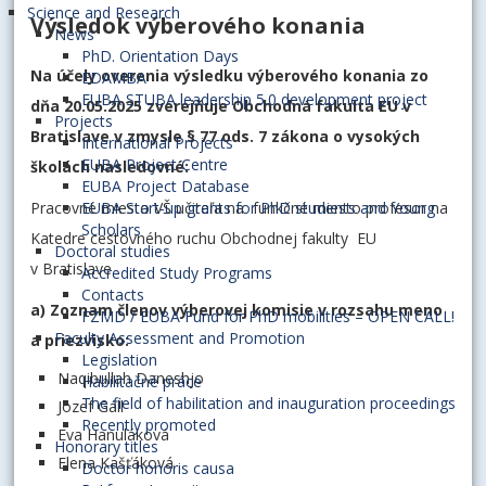
Science and Research
Výsledok výberového konania
News
PhD. Orientation Days
Na účely overenia výsledku výberového konania zo
EDAMBA
EUBA STUBA leadership 5.0 development project
dňa 20.05.2025 zverejňuje Obchodná fakulta EU v
Projects
Bratislave v zmysle § 77 ods. 7 zákona o vysokých
International Projects
EUBA Project Centre
školách nasledovné:
EUBA Project Database
Pracovné miesto VŠ učiteľa na funkčné miesto profesor na
EUBA Start-up grants for PhD students and Young
Scholars
Katedre cestovného ruchu Obchodnej fakulty EU
Doctoral studies
v Bratislave
Accredited Study Programs
Contacts
a) Zoznam členov výberovej komisie v rozsahu meno
FZMD / EUBA Fund for PhD mobilities – OPEN CALL!
Faculty Assessment and Promotion
a priezvisko:
Legislation
Naqibullah Daneshjo
Habilitačné práce
The field of habilitation and inauguration proceedings
Jozef Gáll
Recently promoted
Eva Hanuláková
Honorary titles
Elena Kašťáková
Doctor honoris causa