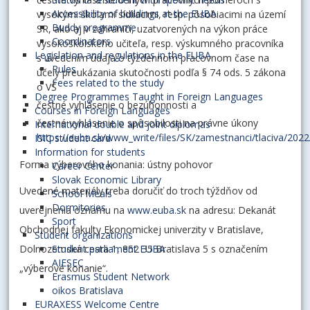
Accessibility of buildings at the EUBA
vysokými školami sídliacimi, resp. pôsobiacimi na území
Buddy programme
SR, ako aj v zahraničí, uzatvorených na výkon práce
Coordinators
vysokoškolského učiteľa, resp. výskumného pracovníka
Legislation and regulations in the EUBA
s uvedením údaja o týždennom pracovnom čase na
Rules
účely preukázania skutočnosti podľa § 74 ods. 5 zákona
Fees related to the study
o VŠ
Degree Programmes Taught in Foreign Languages
čestné vyhlásenie o bezúhonnosti a
Courses in Foreign Languages
čestné vyhlásenie o spôsobilosti na právne úkony
International double and joint diplomas
https://euba.sk/www_write/files/SK/zamestnanci/tlaciva/202
ISIC student card
Information for students
Forma výberového konania: ústny pohovor
Career Center
Slovak Economic Library
Uvedené materiály treba doručiť do troch týždňov od
School Meals
Dormitories
uverejnenia oznamu na
www.euba.sk
na adresu: Dekanát
Sport
Obchodnej fakulty Ekonomickej univerzity v Bratislave,
Student organizations
Dolnozemská cesta 1, 852 35 Bratislava 5 s označením
Student parliament EUBA
AIESEC
„výberové konanie“.
Erasmus Student Network
oikos Bratislava
EURAXESS Welcome Centre