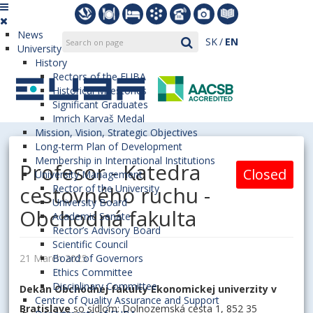
News
SK
EN
University
History
Rectors of the EUBA
Historical Milestones
Significant Graduates
Imrich Karvaš Medal
Mission, Vision, Strategic Objectives
Long-term Plan of Development
Membership in International Institutions
Profesor - Katedra
Closed
University Management
cestovného ruchu -
Rector of the University
University Board
Obchodná fakulta
Academic Senate
Rector’s Advisory Board
Scientific Council
21 March 2025
Board of Governors
Ethics Committee
Disciplinary Committee
Dekan Obchodnej fakulty Ekonomickej univerzity v
Centre of Quality Assurance and Support
Bratislave
so sídlom: Dolnozemská cesta 1, 852 35