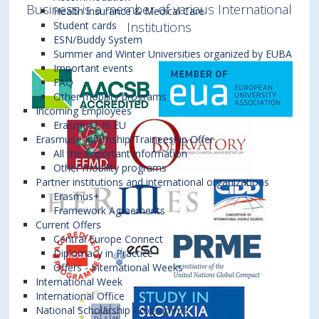
Business is a member of various International
Health Insurance & Medical Care
Institutions
Student cards
ESN/Buddy System
Summer and Winter Universities organized by EUBA
Important events
FAQ
Other mobility programs
Incoming Employees
Erasmus+ in EU
Erasmus+ Internship/Traineeship Offer
All the important information
Other mobility programs
Partner institutions and international organizations
Erasmus+
Framework Agreements
Current Offers
Central Europe Connect
Diplomacy in Practice
Offers - International Weeks
International Week
International Office
National Scholarship Programme