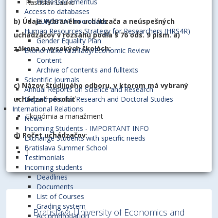
Professor emeritus
Rastislav Lauko
Access to databases
b) Údaje vybraného uchádzača a neúspešných
EUROSTAT microdata
Human Resources Strategy for Researchers (HRS4R)
uchádzačov v rozsahu podľa § 76 ods. 9 písm. a)
Gender Equality Plan
zákona o vysokých školách:
Ekonomické rozhľady/Economic Review
Content
Archive of contents and fulltexts
Scientific journals
c) Názov študijného odboru, v ktorom má vybraný
Annual Reports on Science and Research
uchádzač pôsobiť
Department for Research and Doctoral Studies
International Relations
Ekonómia a manažment
News
Incoming Students - IMPORTANT INFO
d) Počet uchádzačov
:
Exchange Students with specific needs
Bratislava Summer School
1
Testimonials
Incoming students
Deadlines
Documents
List of Courses
Grading system
Bratislava University of Economics and
Accommodation