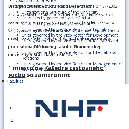
Departments of EUBA
Bratislava, v súlade s § 77 ods. 1, 4 a 5 zákona č. 131/2002
Organizational Structure and Department
Organizational Structure of the University
Z. z. o vysokých školách a o zmene a doplnení niektorých
Units directly governed by the Rector
zákonov v znení neskorších predpisov (ďalej len „zákon o
Units directly governed by the Bursar
Units governed by the Vice-Rector for Education
VŠ“) vypisuje
výberové konanie
na obsadenie pracovného
Units governed by the Vice-Rector for Development
miesta vysokoškolského učiteľa
na funkčnom mieste
Units governed by the Vice-Rector for Research and
profesor
Doctoral Studies
na Obchodnej fakulte Ekonomickej
Units governed by the Vice-Rector for International
univerzity v Bratislave
nasledovne:
Relations
Units governed by the Vice-Rector for Management of
1 miesto na
Katedre cestovného
Academic Projects
ruchu
so zameraním:
Documents
Faculties
v tvorivej (vedeckovýskumnej) oblasti orientovaná na
problematiku rodinného podnikania so zreteľom na
podniky poskytujúce služby cestovného ruchu,
podnikateľského prostredia a obchodno-podnikateľské
služby,
v pedagogickej oblasti orientovaná na problematiku
rodinného podnikania v cestovnom ruchu, obchodného