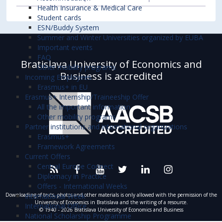
Health Insurance & Medical Care
Student cards
ESN/Buddy System
Summer and Winter Universities organized by EUBA
Important events
FAQ
Bratislava University of Economics and
Other mobility programs
Business is accredited
Incoming Employees
Erasmus+ in EU
Erasmus+ Internship/Traineeship Offer
All the important information
Other mobility programs
Partner institutions and international organizations
Erasmus+
Framework Agreements
Current Offers
Central Europe Connect
Diplomacy in Practice
Offers - International Weeks
International Week
Downloading of texts, photos and other materials is only allowed with the permission of the
University of Economics in Bratislava and the writing of a resource.
International Office
© 1940 - 2026 Bratislava University of Economics and Business
National Scholarship Programme