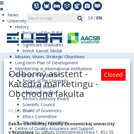
News
SK
EN
University
History
Rectors of the EUBA
Historical Milestones
Significant Graduates
Imrich Karvaš Medal
Mission, Vision, Strategic Objectives
Long-term Plan of Development
Membership in International Institutions
Odborný asistent -
Closed
University Management
Katedra marketingu -
Rector of the University
University Board
Obchodná fakulta
Academic Senate
Rector’s Advisory Board
Scientific Council
03 July 2024
Board of Governors
Ethics Committee
Disciplinary Committee
Dekan Obchodnej fakulty Ekonomickej univerzity
Centre of Quality Assurance and Support
v Bratislave
so sídlom: Dolnozemská cesta 1, 852 35