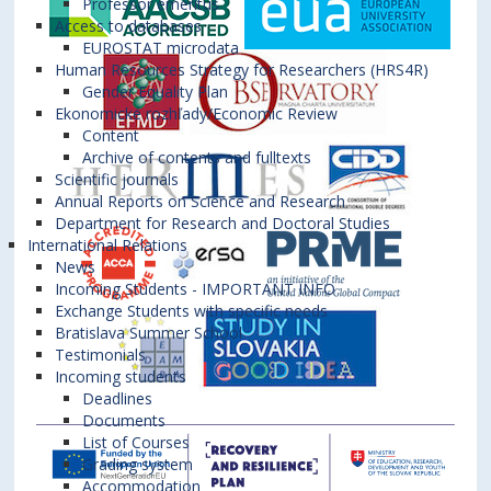
Professor emeritus
Access to databases
EUROSTAT microdata
Human Resources Strategy for Researchers (HRS4R)
Gender Equality Plan
Ekonomické rozhľady/Economic Review
Content
Archive of contents and fulltexts
Scientific journals
Annual Reports on Science and Research
Department for Research and Doctoral Studies
International Relations
News
Incoming Students - IMPORTANT INFO
Exchange Students with specific needs
Bratislava Summer School
Testimonials
Incoming students
Deadlines
Documents
List of Courses
Grading system
Accommodation