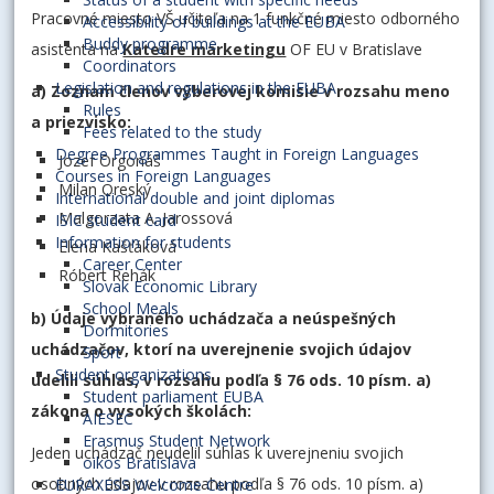
Pracovné miesto VŠ učiteľa na 1 funkčné miesto odborného
Accessibility of buildings at the EUBA
Buddy programme
asistenta na
Katedre marketingu
OF EU v Bratislave
Coordinators
Legislation and regulations in the EUBA
a) Zoznam členov výberovej komisie v rozsahu meno
Rules
a priezvisko:
Fees related to the study
Degree Programmes Taught in Foreign Languages
Jozef Orgonáš
Courses in Foreign Languages
Milan Oreský
International double and joint diplomas
Malgorzata A. Jarossová
ISIC student card
Information for students
Elena Kašťáková
Career Center
Róbert Rehák
Slovak Economic Library
School Meals
b) Údaje vybraného uchádzača a neúspešných
Dormitories
uchádzačov, ktorí na uverejnenie svojich údajov
Sport
Student organizations
udelili súhlas, v rozsahu podľa § 76 ods. 10 písm. a)
Student parliament EUBA
zákona o vysokých školách:
AIESEC
Erasmus Student Network
Jeden uchádzač neudelil súhlas k uverejneniu svojich
oikos Bratislava
osobných údajov v rozsahu podľa § 76 ods. 10 písm. a)
EURAXESS Welcome Centre