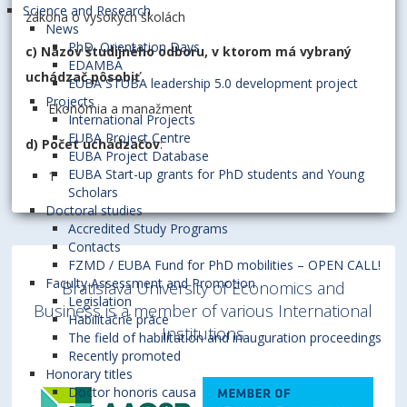
Science and Research
zákona o vysokých školách
News
PhD. Orientation Days
c) Názov študijného odboru, v ktorom má vybraný
EDAMBA
uchádzač pôsobiť
EUBA STUBA leadership 5.0 development project
Projects
Ekonómia a manažment
International Projects
EUBA Project Centre
d) Počet uchádzačov
:
EUBA Project Database
EUBA Start-up grants for PhD students and Young
1
Scholars
Doctoral studies
Accredited Study Programs
Contacts
FZMD / EUBA Fund for PhD mobilities – OPEN CALL!
Faculty Assessment and Promotion
Bratislava University of Economics and
Legislation
Business is a member of various International
Habilitačné práce
Institutions
The field of habilitation and inauguration proceedings
Recently promoted
Honorary titles
Doctor honoris causa