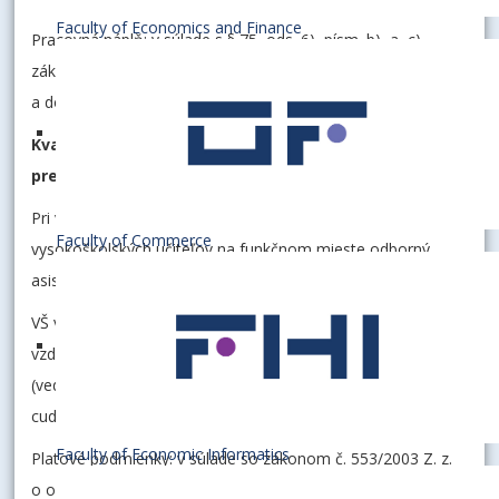
Faculty of Economics and Finance
Pracovná náplň: v súlade s § 75, ods. 6) písm. b) a c)
zákona č. 131/2002 Z.z. o vysokých školách a o zmene
a doplnení niektorých zákonov v znení neskorších predpisov.
Kvalifikačné predpoklady a osobitné kvalifikačné
predpoklady:
Pri výberovom konaní na obsadenie pracovných miest
Faculty of Commerce
vysokoškolských učiteľov na funkčnom mieste odborný
asistent sa posudzujú najmä tieto kritériá:
VŠ vzdelanie v príslušnom študijnom odbore, ukončené VŠ
vzdelanie 3. stupňa, pedagogická, tvorivá
(vedeckovýskumná) a publikačná činnosť, aktívna znalosť
cudzieho jazyka, bezúhonnosť.
Faculty of Economic Informatics
Platové podmienky: v súlade so zákonom č. 553/2003 Z. z.
o odmeňovaní niektorých zamestnancov pri výkone práce