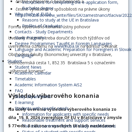
čestné vyhlásenie o bezúhonnosti a
Instructions for completing the e-application form,
Bachelor degree
čestné vyhlásenie o spôsobilosti na právne úkony
Why study at EUBA
https://euba.sk/www_write/files/SK/zamestnanci/tlaciva/202
Reasons to study at the UE in Bratislava
Profiles of Graduates
Forma výberového konania: ústny pohovor
Contacts - Study Departments
Study Programs
Uvedené materiály treba doručiť do troch týždňov od
Degree Programmes Taught in Foreign Languages
uverejnenia oznamu na
www.euba.sk
na adresu: Dekanát
Language and Academic Preparation for Foreigners in Slovak
Obchodnej fakulty Ekonomickej univerzity v Bratislave,
Language
Student
Dolnozemská cesta 1, 852 35 Bratislava 5 s označením
Student News
„výberové konanie“.
Academic Calendar
Timetables
Academic Information System AiS2
FAQ
Výsledok výberového konania
Study departments
E-learning
Students with specific needs
Na účely overenia výsledku výberového konania zo
Information for applicants with specific needs
dňa 19. 8. 2024 zverejňuje OF EU v Bratislave v zmysle
Reasonable treatment and support services
§ 77 ods. 8 zákona o vysokých školách nasledovné:
The most common forms of study modifications
Status of a student with specific needs